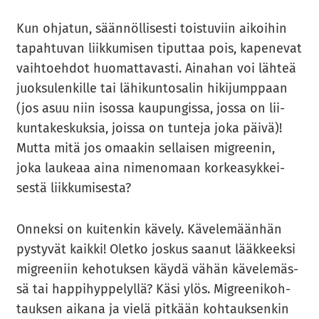
Kun oh­ja­tun, sään­nöl­li­ses­ti tois­tu­viin ai­koi­hin
ta­pah­tu­van liik­ku­mi­sen ti­put­taa pois, ka­pe­ne­vat
vaih­toeh­dot huo­mat­ta­vas­ti. Ai­na­han voi läh­teä
juok­su­len­kil­le tai lä­hi­kun­to­sa­lin hi­ki­jump­paan
(jos asuu niin isos­sa kau­pun­gis­sa, jossa on lii­
kun­ta­kes­kuk­sia, jois­sa on tun­te­ja joka päivä)!
Mutta mitä jos omaa­kin sel­lai­sen migree­nin,
joka lau­ke­aa aina ni­me­no­maan kor­kea­syk­kei­
ses­tä liik­ku­mi­ses­ta?
On­nek­si on kui­ten­kin kä­ve­ly. Kä­ve­le­mään­hän
pys­ty­vät kaik­ki! Olet­ko jos­kus saa­nut lääk­keek­si
migree­niin ke­ho­tuk­sen käydä vähän kä­ve­le­mäs­
sä tai hap­pi­hyp­pe­lyl­lä? Käsi ylös. Migree­ni­koh­
tauk­sen ai­ka­na ja vielä pit­kään koh­tauk­sen­kin