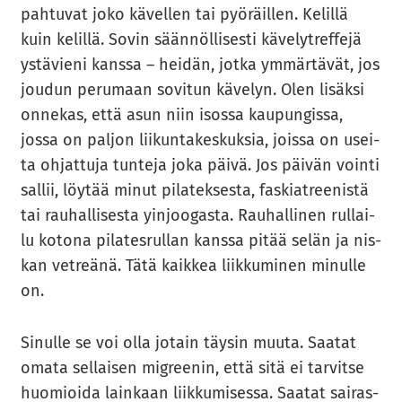
pah­tu­vat joko kä­vel­len tai pyö­räil­len. Ke­lil­lä
kuin ke­lil­lä. Sovin sään­nöl­li­ses­ti kä­ve­lyt­ref­fe­jä
ys­tä­vie­ni kans­sa – hei­dän, jotka ym­mär­tä­vät, jos
jou­dun pe­ru­maan so­vi­tun kä­ve­lyn. Olen li­säk­si
on­ne­kas, että asun niin isos­sa kau­pun­gis­sa,
jossa on pal­jon lii­kun­ta­kes­kuk­sia, jois­sa on usei­
ta oh­jat­tu­ja tun­te­ja joka päivä. Jos päi­vän voin­ti
sal­lii, löy­tää minut pi­la­tek­ses­ta, fas­kiat­ree­nis­tä
tai rau­hal­li­ses­ta yin­joo­gas­ta. Rau­hal­li­nen rul­lai­
lu ko­to­na pi­la­tes­rul­lan kans­sa pitää selän ja nis­
kan vet­reä­nä. Tätä kaik­kea liik­ku­mi­nen mi­nul­le
on.
Si­nul­le se voi olla jo­tain täy­sin muuta. Saa­tat
omata sel­lai­sen migree­nin, että sitä ei tar­vit­se
huo­mioi­da lain­kaan liik­ku­mi­ses­sa. Saa­tat sai­ras­