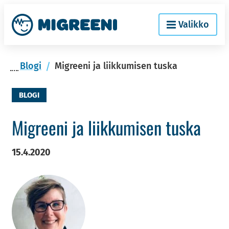
Siir­
Etusi­
Valikko
ry
vu
si­
säl­
Blogi
Migreeni ja liikkumisen tuska
töön
BLOGI
Migree­ni ja liik­ku­mi­sen tuska
15.4.2020