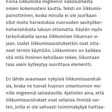
hin­nä liik­ku­mis­ta migree­nin nä­kö­kul­mas­ta
omien ko­ke­mus­te­ni kaut­ta. Teks­ti on liik­ku­mis­
pai­not­tei­nen, koska mi­nul­la ei ole juu­ri­kaan
ollut muita har­ras­tuk­sia nuo­ruu­den sa­vi­työ­ker­
ho­hai­rah­dus­ta lu­kuun ot­ta­mat­ta. Käy­tän myös
tar­koi­tuk­sel­la sanaa
liik­ku­mi­nen
lii­kun­nan si­
jaan. Uudet liik­ku­mis­suo­si­tuk­set­kin ovat ot­ta­
neet ter­min käyt­töön. Liik­ku­mi­nen on kaik­kea
sitä mitä ih­mi­nen ke­hol­laan tekee, lii­kun­taan
taas usein kyt­key­tyy suo­rit­ta­va ele­ment­ti.
En lähde avaa­maan ny­kyi­siä liik­ku­mis­suo­si­tuk­
sia, koska ne tuo­vat huo­non oman­tun­non mo­
nil­le migree­niä sai­ras­ta­vil­le. Ajat­te­len aina, että
liik­ku­mis­suo­si­tuk­set ovat sel­lai­sia ih­mi­siä var­
ten, joil­la ei ole vah­vas­ti toi­min­ta­ky­kyä hait­taa­