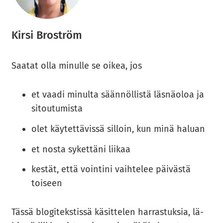
Kirsi Bro­ström
Saa­tat olla mi­nul­le se oikea, jos
et vaadi minulta säännöllistä läsnäoloa ja
sitoutumista
olet käytettävissä silloin, kun minä haluan
et nosta sykettäni liikaa
kestät, että vointini vaihtelee päivästä
toiseen
Tässä blo­gi­teks­tis­sä kä­sit­te­len har­ras­tuk­sia, lä­