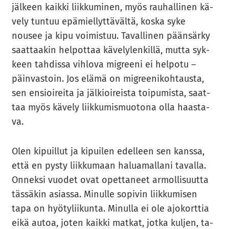
jäl­keen kaik­ki liik­ku­mi­nen, myös rau­hal­li­nen kä­
ve­ly tun­tuu epä­miel­lyt­tä­väl­tä, koska syke
nousee ja kipu voi­mis­tuu. Ta­val­li­nen pään­sär­ky
saat­taa­kin hel­pot­taa kä­ve­ly­len­kil­lä, mutta syk­
keen tah­dis­sa vih­lo­va migree­ni ei hel­po­tu –
päin­vas­toin. Jos elämä on migree­ni­koh­taus­ta,
sen en­sioi­rei­ta ja jäl­kioi­reis­ta toi­pu­mis­ta, saat­
taa myös kä­ve­ly liik­ku­mis­muo­to­na olla haas­ta­
va.
Olen ki­puil­lut ja ki­pui­len edel­leen sen kans­sa,
että en pysty liik­ku­maan ha­lua­mal­la­ni ta­val­la.
On­nek­si vuo­det ovat opet­ta­neet ar­mol­li­suut­ta
täs­sä­kin asias­sa. Mi­nul­le so­pi­vin liik­ku­mi­sen
tapa on hyö­ty­lii­kun­ta. Mi­nul­la ei ole ajo­kort­tia
eikä autoa, joten kaik­ki mat­kat, jotka kul­jen, ta­