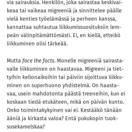
via sai­rauk­sia. Hen­ki­lön, joka sai­ras­taa kes­ki­vai­
ke­aa tai vai­ke­aa migree­niä ja sin­nit­te­lee pääl­le
vielä ken­ties työ­elä­mäs­sä ja per­heen kans­sa,
kan­nat­taa suh­tau­tua liik­ku­mis­suo­si­tuk­siin lem­
peän vä­lin­pi­tä­mät­tö­mäs­ti. Ei, en kiel­lä, et­tei­kö
liik­ku­mi­nen olisi tär­ke­ää.
Mutta
face the facts
. Mo­nel­le migree­niä sai­ras­ta­
val­le liik­ku­mi­nen on haas­ta­vaa. Migree­ni ja tiet­
tyi­hin kel­lo­nai­koi­hin tai päi­viin si­joit­tu­va liik­ku­
mi­nen on su­per­huo­no yh­dis­tel­mä. On haas­ta­
vaa, usein mah­do­ton­ta pääs­tä tree­nei­hin, kun ei
kos­kaan tiedä etu­kä­teen, mikä on päi­vän kunto.
Onko toi­min­ta­ky­kyi­nen vai ei. Kes­tää­kö tä­nään
ääniä ja kir­kas­ta valoa? Entä pu­ku­ko­pin tuok­
suse­ka­mels­kaa?