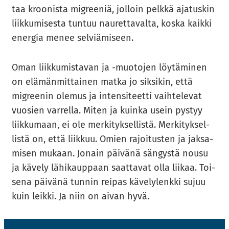
taa kroo­nis­ta migree­niä, jol­loin pelk­kä aja­tus­kin
liik­ku­mi­ses­ta tun­tuu nau­ret­ta­val­ta, koska kaik­ki
ener­gia menee sel­viä­mi­seen.
Oman liik­ku­mis­ta­van ja -​muotojen löy­tä­mi­nen
on elä­män­mit­tai­nen matka jo sik­si­kin, että
migree­nin ole­mus ja in­ten­si­teet­ti vaih­te­le­vat
vuo­sien var­rel­la. Miten ja kuin­ka usein pys­tyy
liik­ku­maan, ei ole mer­ki­tyk­sel­lis­tä. Mer­ki­tyk­sel­
lis­tä on, että liik­kuu. Omien ra­joi­tus­ten ja jak­sa­
mi­sen mu­kaan. Jo­nain päi­vä­nä sän­gys­tä nousu
ja kä­ve­ly lä­hi­kaup­paan saat­ta­vat olla lii­kaa. Toi­
se­na päi­vä­nä tun­nin rei­pas kä­ve­ly­lenk­ki sujuu
kuin leik­ki. Ja niin on aivan hyvä.