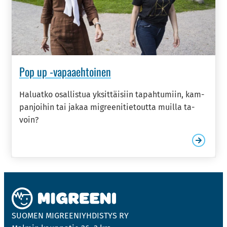
Pop up -​vapaaehtoinen
Ha­luat­ko osal­lis­tua yk­sit­täi­siin ta­pah­tu­miin, kam­
pan­joi­hin tai jakaa migree­ni­tie­tout­ta muil­la ta­
voin?
SUO­MEN MIGREE­NIYH­DIS­TYS RY