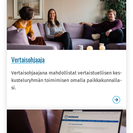
Vertais­ohjaaja
Ver­tai­soh­jaa­ja­na mah­dol­lis­tat ver­tais­tuel­li­sen kes­
kus­te­lu­ryh­män toi­mi­mi­sen omal­la paik­ka­kun­nal­la­
si.