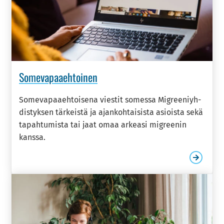
So­me­va­paa­eh­toi­nen
So­me­va­paa­eh­toi­se­na vies­tit so­mes­sa Migree­niyh­
dis­tyk­sen tär­keis­tä ja ajan­koh­tai­sis­ta asiois­ta sekä
ta­pah­tu­mis­ta tai jaat omaa ar­kea­si migree­nin
kans­sa.