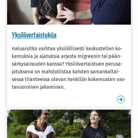
Yksilö­vertais­­tukija
Ha­luai­sit­ko vaih­taa yk­si­löl­li­ses­ti kes­kus­tel­len ko­
ke­muk­sia ja aja­tuk­sia ar­jes­ta migree­nin tai pään­
sär­ky­sai­rau­den kans­sa? Yk­si­lö­ver­tais­tuen pe­rus­a­
ja­tuk­se­na on mah­dol­lis­taa kah­den sa­man­kal­tai­
ses­sa ti­lan­tees­sa ole­van hen­ki­lön ko­ke­mus­ten vas­
ta­vuo­roi­nen ja­ka­mi­nen.