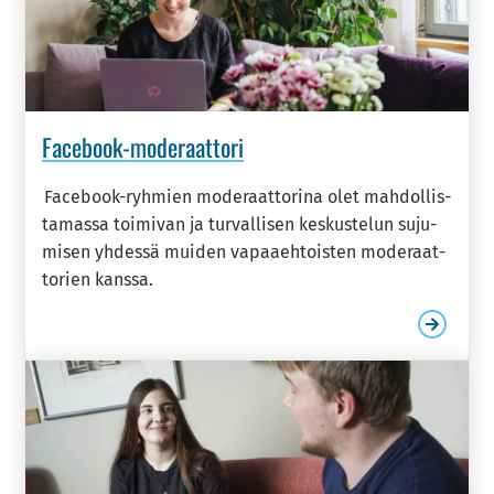
Facebook-​moderaattori
Facebook-​ryhmien mo­de­raat­to­ri­na olet mah­dol­lis­
ta­mas­sa toi­mi­van ja tur­val­li­sen kes­kus­te­lun su­ju­
mi­sen yh­des­sä mui­den va­paa­eh­tois­ten mo­de­raat­
to­rien kans­sa.