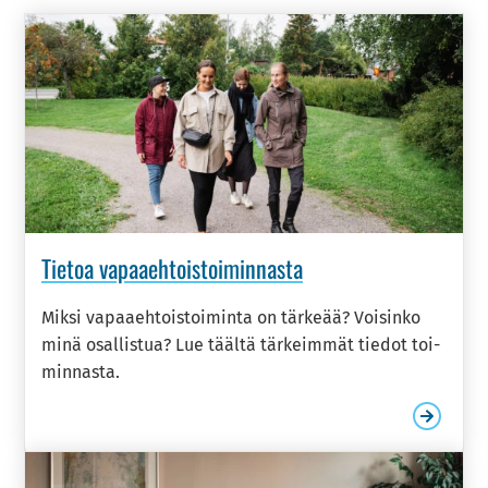
Tie­toa va­paa­eh­tois­toi­min­nas­ta
Miksi va­paa­eh­tois­toi­min­ta on tär­ke­ää? Voi­sin­ko
minä osal­lis­tua? Lue tääl­tä tär­keim­mät tie­dot toi­
min­nas­ta.