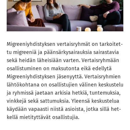
Migree­niyh­dis­tyk­sen ver­tais­ryh­mät on tar­koi­tet­
tu migree­niä ja pään­sär­ky­sai­rauk­sia sai­ras­ta­via
sekä hei­dän lä­hei­si­ään var­ten. Ver­tais­ryh­mään
osal­lis­tu­mi­nen on mak­su­ton­ta eikä edel­ly­tä
Migree­niyh­dis­tyk­sen jä­se­nyyt­tä. Ver­tais­ryh­mien
läh­tö­koh­ta­na on osal­lis­tu­jien vä­li­nen kes­kus­te­lu
ja ryh­mis­sä jae­taan ar­ki­sia het­kiä, tun­te­muk­sia,
vink­ke­jä sekä sat­tu­muk­sia. Yleen­sä kes­kus­te­lua
käy­dään va­paas­ti niis­tä asiois­ta, jotka sillä het­
kel­lä mie­ti­tyt­tä­vät osal­lis­tu­jia.