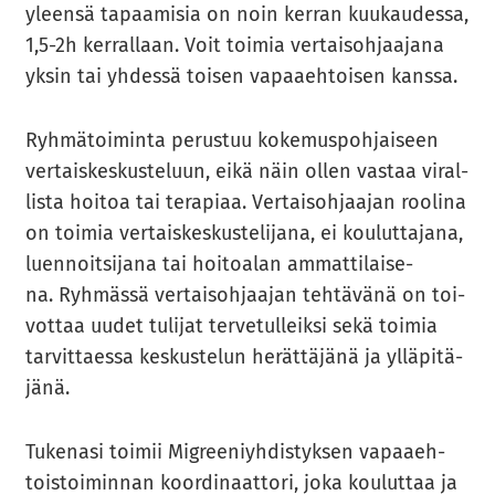
yleen­sä ta­paa­mi­sia on noin ker­ran kuu­kau­des­sa,
1,5-2h ker­ral­laan. Voit toi­mia ver­tai­soh­jaa­ja­na
yksin tai yh­des­sä toi­sen va­paa­eh­toi­sen kans­sa.
Ryh­mä­toi­min­ta pe­rus­tuu ko­ke­mus­poh­jai­seen
ver­tais­kes­kus­te­luun, eikä näin ollen vas­taa vi­ral­
lis­ta hoi­toa tai te­ra­pi­aa. Ver­tai­soh­jaa­jan roo­li­na
on toi­mia ver­tais­kes­kus­te­li­ja­na, ei kou­lut­ta­ja­na,
luen­noit­si­ja­na tai hoi­toa­lan am­mat­ti­lai­se­
na. Ryh­mäs­sä ver­tai­soh­jaa­jan teh­tä­vä­nä on toi­
vot­taa uudet tu­li­jat ter­ve­tul­leik­si sekä toi­mia
tar­vit­taes­sa kes­kus­te­lun he­rät­tä­jä­nä ja yl­lä­pi­tä­
jä­nä.
Tu­ke­na­si toi­mii Migree­niyh­dis­tyk­sen va­paa­eh­
tois­toi­min­nan koor­di­naat­to­ri, joka kou­lut­taa ja