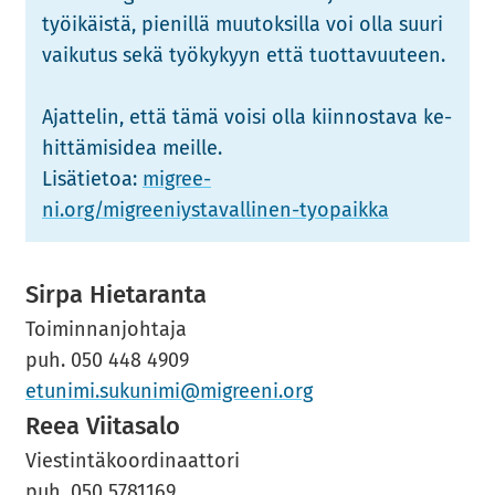
työi­käis­tä, pie­nil­lä muu­tok­sil­la voi olla suuri
vai­ku­tus sekä työ­ky­kyyn että tuot­ta­vuu­teen.
Ajat­te­lin, että tämä voisi olla kiin­nos­ta­va ke­
hit­tä­mis­idea meil­le.
Li­sä­tie­toa:
migree­
ni.org/migreeniystavallinen-​tyopaikka
Sirpa Hie­ta­ran­ta
Toi­min­nan­joh­ta­ja
puh. 050 448 4909
etu­ni­mi.su­ku­ni­mi@migree­ni.org
Reea Vii­ta­sa­lo
Vies­tin­tä­koor­di­naat­to­ri
puh. 050 5781169