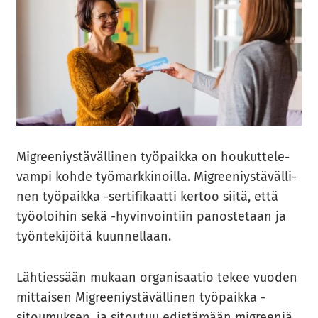
Migree­niys­tä­väl­li­nen työ­paik­ka on hou­kut­te­le­
vam­pi kohde työ­mark­ki­noil­la. Migree­niys­tä­väl­li­
nen työ­paik­ka -​sertifikaatti ker­too siitä, että
työ­oloi­hin sekä -​hyvinvointiin pa­nos­te­taan ja
työn­te­ki­jöi­tä kuun­nel­laan.
Läh­ties­sään mu­kaan or­ga­ni­saa­tio tekee vuo­den
mit­tai­sen Migree­niys­tä­väl­li­nen työ­paik­ka -​
sitoumuksen, ja si­tou­tuu edis­tä­mään migree­niä