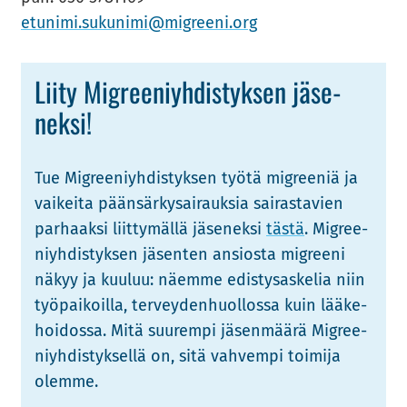
etu­ni­mi.su­ku­ni­mi@migree­ni.org
Liity Migree­niyh­dis­tyk­sen jä­se­
nek­si!
Tue Migree­niyh­dis­tyk­sen työtä migree­niä ja
vai­kei­ta pään­sär­ky­sai­rauk­sia sai­ras­ta­vien
par­haak­si liit­ty­mäl­lä jä­se­nek­si
tästä
. Migree­
niyh­dis­tyk­sen jä­sen­ten an­sios­ta migree­ni
näkyy ja kuu­luu: näem­me edis­ty­sas­ke­lia niin
työ­pai­koil­la, ter­vey­den­huol­los­sa kuin lää­ke­
hoi­dos­sa. Mitä suu­rem­pi jä­sen­mää­rä Migree­
niyh­dis­tyk­sel­lä on, sitä vah­vem­pi toi­mi­ja
olem­me.