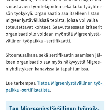
sai­ras­ta­vien työn­te­ki­jöi­den sekä koko työyh­tei­
sön työ­ky­kyä. Or­ga­ni­saa­tio saa it­sel­leen lis­tan
migree­niys­tä­väl­li­sis­tä teois­ta, jois­ta voi va­li­ta
to­teu­tet­ta­vat koh­teet. Saa­vut­taes­saan kri­tee­rit
or­ga­ni­saa­tiol­le voi­daan myön­tää Migree­niys­tä­
väl­li­nen työ­paik­ka –ser­ti­fi­kaat­ti.
Si­tou­musai­ka­na sekä ser­ti­fi­kaa­tin saa­mi­sen jäl­
keen or­ga­ni­saa­tio saa myös nä­ky­vyyt­tä Migree­
niyh­dis­tyk­sen ka­na­vis­sa ja ta­pah­tu­mis­sa.
Lue tar­kem­paa
Tie­toa Migree­niys­tä­väl­li­nen työ­
paik­ka -​sertifikaatista
.
Tee Migree­niys­tä­väl­li­nen työ­paik­