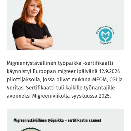
Migree­niys­tä­väl­li­nen työ­paik­ka -​​sertifikaatti
käyn­nis­tyi Eu­roo­pan migree­ni­päi­vä­nä 12.9.2024
pi­lot­ti­jak­sol­la, jossa oli­vat mu­ka­na MEOM, CGI ja
Ve­ri­tas. Ser­ti­fi­kaat­ti tuli kai­kil­le työ­nan­ta­jil­le
avoi­mek­si Migree­ni­vii­kol­la syys­kuus­sa 2025.