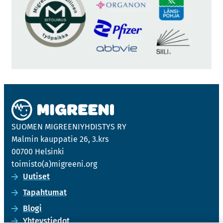
SUO­MEN MIGREE­NIYH­DIS­TYS RY
Mal­min kaup­pa­tie 26, 3.krs
00700 Hel­sin­ki
toi­mis­to(a)migree­ni.org
Uu­ti­set
Ta­pah­tu­mat
Blogi
Yh­teys­tie­dot