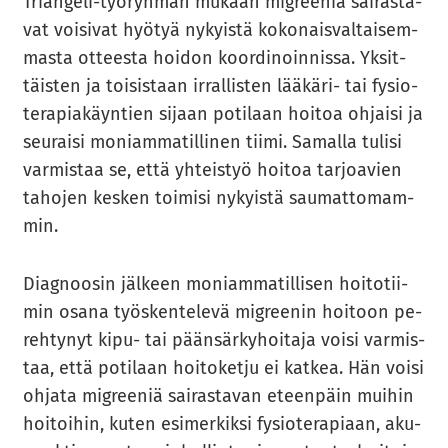
Triangeli-​työryhmän mu­kaan migree­niä sai­ras­ta­
vat voi­si­vat hyö­tyä ny­kyis­tä ko­ko­nais­val­tai­sem­
mas­ta ot­tees­ta hoi­don koor­di­noin­nis­sa. Yk­sit­
täis­ten ja toi­sis­taan ir­ral­lis­ten lääkäri-​ tai fy­sio­
te­ra­pia­käyn­tien si­jaan po­ti­laan hoi­toa oh­jai­si ja
seu­rai­si mo­niam­ma­til­li­nen tiimi. Sa­mal­la tu­li­si
var­mis­taa se, että yh­teis­työ hoi­toa tar­joa­vien
ta­ho­jen kes­ken toi­mi­si ny­kyis­tä sau­mat­to­mam­
min.
Diag­noo­sin jäl­keen mo­niam­ma­til­li­sen hoi­to­tii­
min osana työs­ken­te­le­vä migree­nin hoi­toon pe­
reh­ty­nyt kipu- tai pään­sär­ky­hoi­ta­ja voisi var­mis­
taa, että po­ti­laan hoi­to­ket­ju ei kat­kea. Hän voisi
oh­ja­ta migree­niä sai­ras­ta­van eteen­päin mui­hin
hoi­toi­hin, kuten esi­mer­kik­si fy­sio­te­ra­pi­aan, aku­