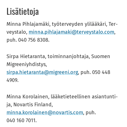
Li­sä­tie­to­ja
Minna Pih­la­ja­mä­ki, työ­ter­vey­den yli­lää­kä­ri, Ter­
veys­ta­lo,
minna.pih­la­ja­ma­ki@ter­veys­ta­lo.com
,
puh. 040 756 8308.
Sirpa Hie­ta­ran­ta, toi­min­nan­joh­ta­ja, Suo­men
Migree­niyh­dis­tys,
sirpa.hie­ta­ran­ta@migree­ni.org
, puh. 050 448
4909.
Minna Ko­ro­lai­nen, lää­ke­tie­teel­li­nen asian­tun­ti­
ja, No­var­tis Fin­land,
minna.ko­ro­lai­nen@no­var­tis.com
, puh.
040 160 7011.