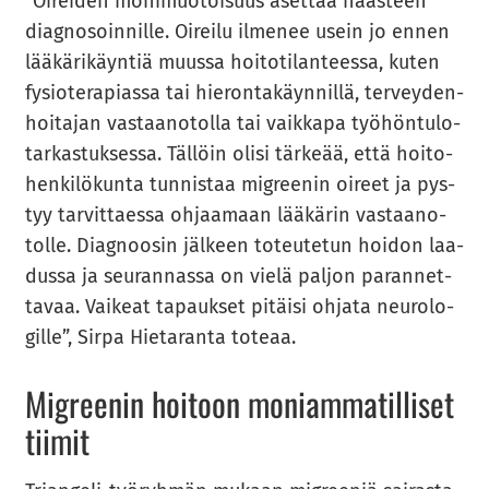
”Oi­rei­den mo­ni­muo­toi­suus aset­taa haas­teen
diag­no­soin­nil­le. Oi­rei­lu il­me­nee usein jo ennen
lää­kä­ri­käyn­tiä muus­sa hoi­to­ti­lan­tees­sa, kuten
fy­sio­te­ra­pias­sa tai hie­ron­ta­käyn­nil­lä, ter­vey­den­
hoi­ta­jan vas­taa­no­tol­la tai vaik­ka­pa työ­hön­tu­lo­
tar­kas­tuk­ses­sa. Täl­löin olisi tär­ke­ää, että hoi­to­
hen­ki­lö­kun­ta tun­nis­taa migree­nin oi­reet ja pys­
tyy tar­vit­taes­sa oh­jaa­maan lää­kä­rin vas­taa­no­
tol­le. Diag­noo­sin jäl­keen to­teu­te­tun hoi­don laa­
dus­sa ja seu­ran­nas­sa on vielä pal­jon pa­ran­net­
ta­vaa. Vai­keat ta­pauk­set pi­täi­si oh­ja­ta neu­ro­lo­
gil­le”, Sirpa Hie­ta­ran­ta to­te­aa.
Migree­nin hoi­toon mo­niam­ma­til­li­set
tii­mit