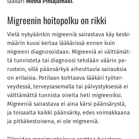
lää­kä­ri
Minna Pih­la­ja­mä­ki
.
Migree­nin hoi­to­pol­ku on rikki
Vielä ny­ky­ään­kin migree­niä sai­ras­ta­va käy kes­ki­
mää­rin kuusi ker­taa lää­kä­ris­sä ennen kuin
migree­ni diag­no­soi­daan. Migree­niä ei vält­tä­mät­
tä tun­nis­te­ta tai diag­noo­si teh­dään vää­rin pe­
rus­tein, sillä pään­sär­kyä ai­heut­ta­via sai­rauk­sia
on eri­lai­sia. Po­ti­laan koh­taa­va lää­kä­ri työ­ter­
vey­des­sä, ter­veys­a­se­mal­la tai päi­vys­tyk­ses­sä ei
vält­tä­mät­tä tun­nis­ta oi­rei­ta heti migree­nik­si.
Migree­niä sai­ras­ta­va ei aina kärsi pään­sä­rys­tä,
ja toi­saal­ta kaik­ki pään­sär­ky, edes voi­mak­kaa­na
ja pit­kä­kes­toi­se­na, ei ole migree­niä.