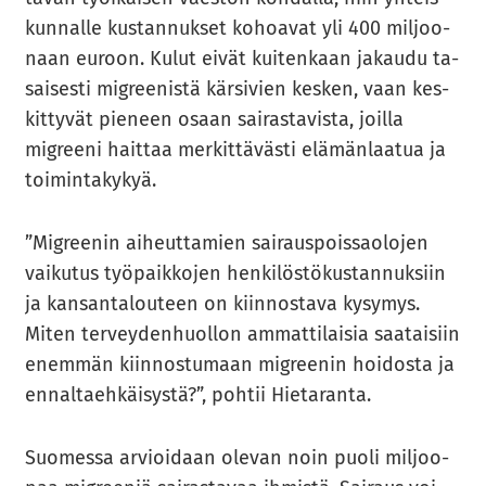
kun­nal­le kus­tan­nuk­set ko­hoa­vat yli 400 mil­joo­
naan eu­roon. Kulut eivät kui­ten­kaan ja­kau­du ta­
sai­ses­ti migree­nis­tä kär­si­vien kes­ken, vaan kes­
kit­ty­vät pie­neen osaan sai­ras­ta­vis­ta, joil­la
migree­ni hait­taa mer­kit­tä­väs­ti elä­män­laa­tua ja
toi­min­ta­ky­kyä.
”Migree­nin ai­heut­ta­mien sai­raus­pois­sao­lo­jen
vai­ku­tus työ­paik­ko­jen hen­ki­lös­tö­kus­tan­nuk­siin
ja kan­san­ta­lou­teen on kiin­nos­ta­va ky­sy­mys.
Miten ter­vey­den­huol­lon am­mat­ti­lai­sia saa­tai­siin
enem­män kiin­nos­tu­maan migree­nin hoi­dos­ta ja
en­nal­taeh­käi­sys­tä?”, poh­tii Hie­ta­ran­ta.
Suo­mes­sa ar­vioi­daan ole­van noin puoli mil­joo­