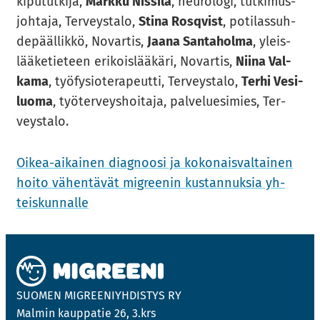
ki­pu­tut­ki­ja,
Mark­ku Nis­si­lä
, neu­ro­lo­gi, tut­ki­mus­
joh­ta­ja, Ter­veys­ta­lo,
Stina Ros­qvist
, po­ti­las­suh­
de­pääl­lik­kö, No­var­tis,
Jaana San­ta­hol­ma
, yleis­
lää­ke­tie­teen eri­kois­lää­kä­ri, No­var­tis,
Niina Val­
ka­ma
, työ­fy­sio­te­ra­peut­ti, Ter­veys­ta­lo,
Terhi Ve­si­
luo­ma
, työ­ter­veys­hoi­ta­ja, pal­ve­lue­si­mies, Ter­
veys­ta­lo.
Oikea-​aikainen diag­noo­si ja ko­ko­nais­val­tai­nen
hoito vä­hen­tä­vät migree­nin kus­tan­nuk­sia yh­
teis­kun­nal­le
SUO­MEN MIGREE­NIYH­DIS­TYS RY
Mal­min kaup­pa­tie 26, 3.krs