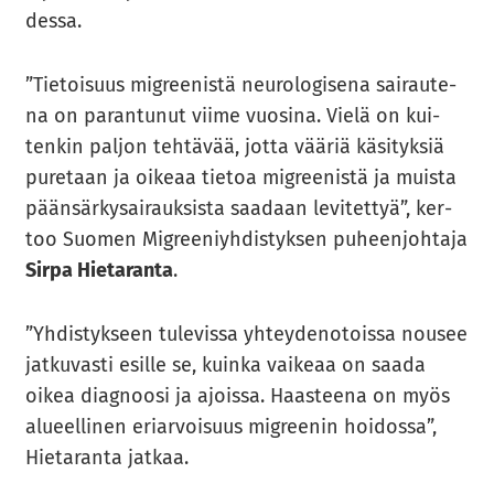
des­sa.
”Tie­toi­suus migree­nis­tä neu­ro­lo­gi­se­na sai­rau­te­
na on pa­ran­tu­nut viime vuo­si­na. Vielä on kui­
ten­kin pal­jon teh­tä­vää, jotta vää­riä kä­si­tyk­siä
pu­re­taan ja oi­ke­aa tie­toa migree­nis­tä ja muis­ta
pään­sär­ky­sai­rauk­sis­ta saa­daan le­vi­tet­tyä”, ker­
too Suo­men Migree­niyh­dis­tyk­sen pu­heen­joh­ta­ja
Sirpa Hie­ta­ran­ta
.
”Yh­dis­tyk­seen tu­le­vis­sa yh­tey­de­no­tois­sa nousee
jat­ku­vas­ti esil­le se, kuin­ka vai­ke­aa on saada
oikea diag­noo­si ja ajois­sa. Haas­tee­na on myös
alu­eel­li­nen eriar­voi­suus migree­nin hoi­dos­sa”,
Hie­ta­ran­ta jat­kaa.