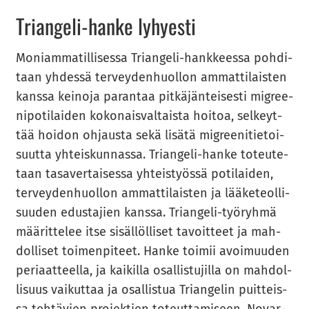
Triangeli-​hanke ly­hyes­ti
Mo­niam­ma­til­li­ses­sa Triangeli-​hankkeessa poh­di­
taan yh­des­sä ter­vey­den­huol­lon am­mat­ti­lais­ten
kans­sa kei­no­ja pa­ran­taa pit­kä­jän­tei­ses­ti migree­
ni­po­ti­lai­den ko­ko­nais­val­tais­ta hoi­toa, sel­keyt­
tää hoi­don oh­jaus­ta sekä li­sä­tä migree­ni­tie­toi­
suut­ta yh­teis­kun­nas­sa. Triangeli-​hanke to­teu­te­
taan ta­sa­ver­tai­ses­sa yh­teis­työs­sä po­ti­lai­den,
ter­vey­den­huol­lon am­mat­ti­lais­ten ja lää­ke­teol­li­
suu­den edus­ta­jien kans­sa. Triangeli-​työryhmä
mää­rit­te­lee itse si­säl­löl­li­set ta­voit­teet ja mah­
dol­li­set toi­men­pi­teet. Hanke toi­mii avoi­muu­den
pe­ri­aat­teel­la, ja kai­kil­la osal­lis­tu­jil­la on mah­dol­
li­suus vai­kut­taa ja osal­lis­tua Trian­ge­lin puit­teis­
sa teh­tä­vien pro­jek­tien to­teut­ta­mi­seen. No­var­