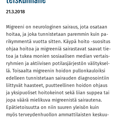
21.3.2018
Migree­ni on neu­ro­lo­gi­nen sai­raus, jota osa­taan
hoi­taa, ja joka tun­nis­te­taan pa­rem­min kuin pa­
ri­kym­men­tä vuot­ta sit­ten. Käypä hoito -​suositus
ohjaa hoi­toa ja migree­niä sai­ras­ta­vat saa­vat tie­
toa ja tukea mo­nien so­si­aa­li­sen me­dian ver­tais­
ryh­mien ja ak­tii­vi­sen po­ti­las­jär­jes­tön vä­li­tyk­sel­
lä. Toi­saal­ta migree­nin hoi­don pul­lon­kau­loik­si
edel­leen tun­nis­te­taan sai­rau­den diag­no­soin­tiin
liit­ty­vät haas­teet, puut­teel­li­nen hoi­don oh­jaus
ja yk­si­puo­li­set hoi­to­kei­not sekä liian sup­pea tai
jopa väärä mie­li­ku­va migree­nis­tä sai­rau­te­na.
Epä­tie­toi­suut­ta on niin suu­ren ylei­sön kuin
myös ter­vey­den­huol­lon am­mat­ti­lais­ten kes­kuu­