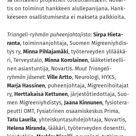
tis on toi­mi­nut hank­keen alul­le­pa­ni­ja­na. Hank­
kee­seen osal­lis­tu­mi­ses­ta ei mak­se­ta palk­kioi­ta.
Triangeli-​ryhmän pu­heen­joh­ta­jis­to
:
Sirpa Hie­ta­
ran­ta
, toi­min­nan­joh­ta­ja, Suo­men Migree­niyh­dis­
tys ry,
Minna Pih­la­ja­mä­ki
, työ­ter­vey­den yli­lää­kä­
ri, Ter­veys­ta­lo,
Minna Ko­ro­lai­nen
, lää­ke­tie­teel­li­
nen asian­tun­ti­ja, No­var­tis.
Muut Triangeli-​
ryhmän jä­se­net
:
Ville Artto
, Neu­ro­lo­gi, HYKS,
Marja Has­si­nen
, pu­heen­joh­ta­ja, Migree­ni­hoi­ta­jat
ry,
Hert­ta­kai­sa Ket­tu­nen
, jär­jes­tö­tie­dot­ta­ja, Suo­
men Migree­niyh­dis­tys,
Jaana Kin­nu­nen
, fy­sio­te­ra­
peut­ti OMT, Fy­siat­ri­nen osaa­mis­kes­kus Prima,
Tatu Lau­ri­la
, yh­teis­kun­ta­suh­de­joh­ta­ja, No­var­tis,
He­le­na Mi­ran­da
, lää­kä­ri, työ­ter­vey­den do­sent­ti,