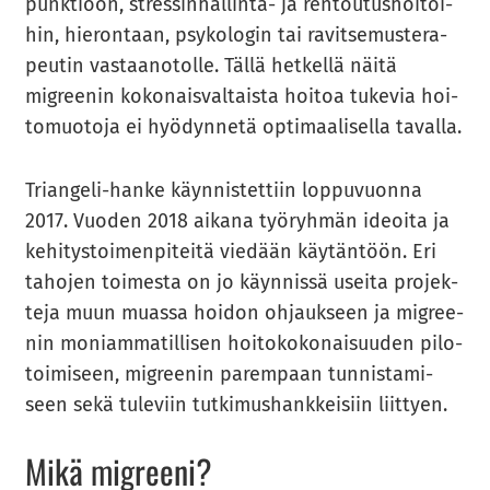
punk­tioon, stressinhallinta-​ ja ren­tou­tus­hoi­toi­
hin, hie­ron­taan, psy­ko­lo­gin tai ra­vit­se­mus­te­ra­
peu­tin vas­taa­no­tol­le. Tällä het­kel­lä näitä
migree­nin ko­ko­nais­val­tais­ta hoi­toa tu­ke­via hoi­
to­muo­to­ja ei hyö­dyn­ne­tä op­ti­maa­li­sel­la ta­val­la.
Triangeli-​hanke käyn­nis­tet­tiin lop­pu­vuon­na
2017. Vuo­den 2018 ai­ka­na työ­ryh­män ideoi­ta ja
ke­hi­tys­toi­men­pi­tei­tä vie­dään käy­tän­töön. Eri
ta­ho­jen toi­mes­ta on jo käyn­nis­sä usei­ta pro­jek­
te­ja muun muas­sa hoi­don oh­jauk­seen ja migree­
nin mo­niam­ma­til­li­sen hoi­to­ko­ko­nai­suu­den pi­lo­
toi­mi­seen, migree­nin pa­rem­paan tun­nis­ta­mi­
seen sekä tu­le­viin tut­ki­mus­hank­kei­siin liit­tyen.
Mikä migree­ni?