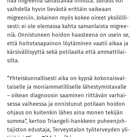
naa migree­niä sai­ras­ta­vaa ih­mis­tä. Sai­raus voi
vaih­del­la hyvin lie­väs­tä erit­täin vai­ke­aan
migree­niin. Jo­kai­nen myös kokee oi­reet yk­si­löl­li­
ses­ti: ei ole ole­mas­sa kahta sa­man­lais­ta migree­
niä. On­nis­tu­neen hoi­don haas­tee­na on usein se,
että hoi­to­ta­sa­pai­non löy­tä­mi­nen vaa­tii aikaa ja
kär­si­väl­li­syyt­tä sekä po­ti­laal­ta että am­mat­ti­lai­
sil­ta.
”Yh­teis­kun­nal­li­ses­ti aika on kypsä ko­ko­nais­val­
tai­sel­le ja mo­niam­ma­til­li­sel­le lä­hes­ty­mis­ta­val­le
– oi­kean diag­noo­sin saa­mi­nen riit­tä­vän var­hai­
ses­sa vai­hees­sa ja on­nis­tu­nut po­ti­laan hoi­don
oh­jaus on kui­ten­kin lähes aina monen te­ki­jän
summa”, ker­too Triangeli-​hankkeen pu­heen­joh­
ta­jis­ton edus­ta­ja, Ter­veys­ta­lon työ­ter­vey­den yli­