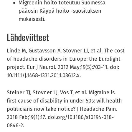
Migreenin hoito toteutuu Suomessa
pääosin Käypä hoito -suosituksen
mukaisesti.
Läh­de­viit­teet
Linde M, Gus­tavs­son A, Stov­ner LJ, et al. The cost
of hea­dac­he di­sor­ders in Eu­ro­pe: the Eu­ro­light
pro­ject. Eur J Neu­rol. 2012 May;19(5):703-11. doi:
10.1111/j.1468-1331.2011.03612.x.
Stei­ner TJ, Stov­ner LJ, Vos T, et al. Mi­grai­ne is
first cause of di­sa­bi­li­ty in under 50s: will health
po­li­ticians now take no­tice? J Hea­dac­he Pain.
2018 Feb;19(1):17. doi.org/10.1186/s10194-018-
0846-2.