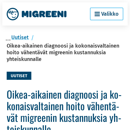
Siir­
Etusi­
Valikko
ry
vu
si­
säl­
Uu­ti­set
töön
Oikea-aikainen diagnoosi ja kokonaisvaltainen
hoito vähentävät migreenin kustannuksia
yhteiskunnalle
UUTISET
Oikea-​aikainen diag­noo­si ja ko­
ko­nais­val­tai­nen hoito vä­hen­tä­
vät migree­nin kus­tan­nuk­sia yh­
teis­kun­nal­le