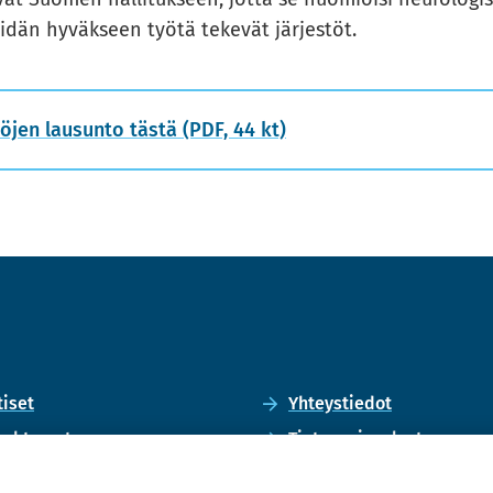
­dän hy­väk­seen työtä te­ke­vät jär­jes­töt.
s­tö­jen lausun­to tästä (PDF, 44 kt)
ti­set
Yh­teys­tie­dot
pah­tu­mat
Tie­to­suo­ja­se­los­te
gi
Eväs­te­käy­tän­nöt