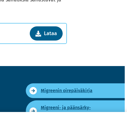
Lataa
Migree­nin oi­re­päi­vä­kir­ja
Migreeni-​ ja pään­sär­ky­
sai­raus­pas­si