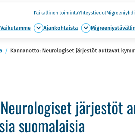
Pai­kal­li­nen toi­min­ta
Yh­teys­tie­dot
Migree­niyh­di
Vai­ku­tam­me
Ajan­koh­tais­ta
Migree­niys­tä­väl­li
ule
Vaikutamme
Ajankohtaista
ukaan
alasivut
alasivut
asivut
ta
Kannanotto: Neurologiset järjestöt auttavat kym
Neu­ro­lo­gi­set jär­jes­töt
sia suo­ma­lai­sia