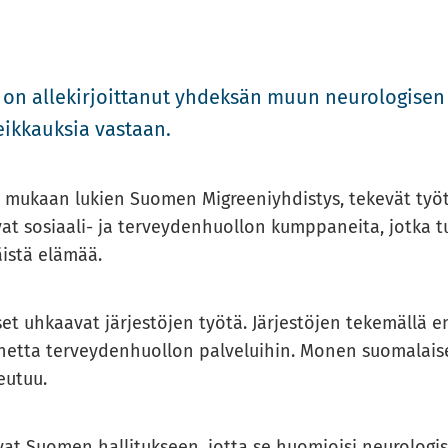
n al­le­kir­joit­ta­nut yh­dek­sän muun neu­ro­lo­gi­sen
leik­kauk­sia vas­taan.
s­töt mu­kaan lu­kien Suo­men Migree­niyh­dis­tys, te­ke­vät ty
ovat sosiaali-​ ja ter­vey­den­huol­lon kump­pa­nei­ta, jotka t
näis­tä elä­mää.
­set uh­kaa­vat jär­jes­tö­jen työtä. Jär­jes­tö­jen te­ke­mäl­lä en
net­ta ter­vey­den­huol­lon pal­ve­lui­hin. Monen suo­ma­lai­
eu­tuu.
a­vat Suo­men hal­li­tuk­seen, jotta se huo­mioi­si neu­ro­lo­gi­si