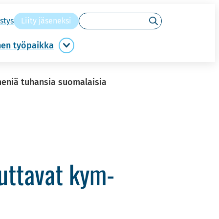
Hakusanat
s­tys
Liity jä­se­nek­si
Hae
­nen työ­paik­ka
Migreeniystävällinen
työpaikka
alasivut
meniä tuhansia suomalaisia
 aut­ta­vat kym­