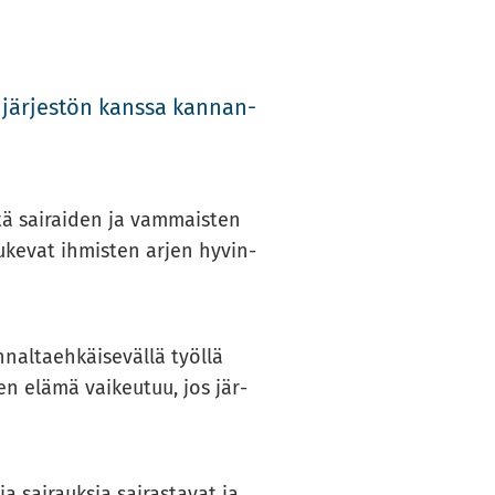
 jär­jes­tön kans­sa kan­nan­
ötä sai­rai­den ja vam­mais­ten
u­ke­vat ih­mis­ten arjen hy­vin­
­nal­taeh­käi­se­väl­lä työl­lä
sen elämä vai­keu­tuu, jos jär­
a sai­rauk­sia sai­ras­ta­vat ja