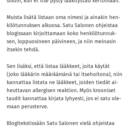
sil­loin, kun et itse pysty lää­ki­tys­tä­si ker­to­maan.
Muis­ta li­sä­tä lis­taan oma ni­me­si ja ai­na­kin hen­
ki­lö­tun­nuk­sen al­kuo­sa. Satu Sa­lo­nen oh­jeis­taa
blo­gis­saan kir­joit­ta­maan koko hen­ki­lö­tun­nuk­
sen, lop­puo­si­neen päi­vi­neen, ja niin mei­na­sin
it­se­kin tehdä.
Sen li­säk­si, että lis­taa lääk­keet, joita käy­tät
(joko lää­kä­rin mää­rää­mä­nä tai it­se­hoi­to­na), niin
kan­nat­taa lis­ta­ta ne lääk­keet, joi­den tie­dät ai­
heut­ta­van al­ler­gi­sen reak­tion. Myös kroo­ni­set
tau­dit kan­nat­taa kir­ja­ta ly­hyes­ti, jos ei satu ole­
maan pe­rus­ter­ve.
Blo­gi­teks­tis­sään Satu Sa­lo­nen vielä oh­jeis­taa