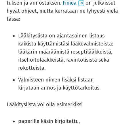
(siir­
tuk­sen ja an­nos­tuk­sen.
Fimea
on jul­kais­sut
ryt
hyvät oh­jeet, mutta ker­ra­taan ne ly­hyes­ti vielä
toi­
tässä:
seen
pal­
Lääkityslista on ajantasainen listaus
ve­
kaikista käyttämistäsi lääkevalmisteista:
luun)
lääkärin määräämistä reseptilääkkeistä,
itsehoitolääkkeistä, ravintolisistä sekä
rokotteista.
Valmisteen nimen lisäksi listaan
kirjataan annos ja käyttötarkoitus.
Lää­ki­tys­lis­ta voi olla esi­mer­kik­si
paperille käsin kirjoitettu,