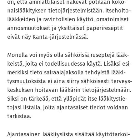
on, että am­mat­ti­lai­set nä­ke­vät po­ti­laan ko­ko­
nais­lää­ki­tyk­sen tie­to­jär­jes­tel­mis­tään. It­se­hoi­to­
lääk­kei­den ja ra­vin­to­li­sien käyt­tö, oma­toi­mi­set
an­nos­muu­tok­set ja yk­sit­täi­set pa­pe­ri­re­sep­tit
eivät näy Kanta-​järjestelmässä.
Mo­nel­la voi myös olla säh­köi­siä re­sep­te­jä lääk­
keis­tä, joita ei to­del­li­suu­des­sa käytä. Li­säk­si esi­
mer­kik­si tieto sai­raa­la­jak­sol­la teh­dyis­tä lää­ki­
tys­muu­tok­sis­ta ei aina siir­ry säh­köi­ses­ti ter­veys­
kes­kuk­sen hoi­ta­van lää­kä­rin tie­to­jär­jes­tel­mään.
Siksi on tär­ke­ää, että yl­lä­pi­dät itse lää­ki­tys­tie­
to­ja­si lis­tal­la, jolta ajan­ta­sai­set tie­dot voi­daan
tar­kis­taa.
Ajan­ta­sai­nen lää­ki­tys­lis­ta si­säl­tää käyt­tö­tar­koi­