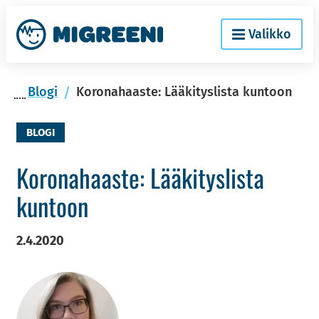
Siir­
Etusi­
Valikko
ry
vu
si­
säl­
Blogi
Koronahaaste: Lääkityslista kuntoon
töön
BLOGI
Ko­ro­na­haas­te: Lää­ki­tys­lis­ta
kun­toon
2.4.2020