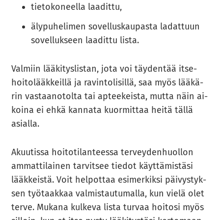
tietokoneella laadittu,
älypuhelimen sovelluskaupasta ladattuun
sovellukseen laadittu lista.
Val­miin lää­ki­tys­lis­tan, jota voi täy­den­tää it­se­
hoi­to­lääk­keil­lä ja ra­vin­to­li­sil­lä, saa myös lää­kä­
rin vas­taa­no­tol­ta tai ap­tee­keis­ta, mutta näin ai­
koi­na ei ehkä kan­na­ta kuor­mit­taa heitä tällä
asial­la.
Akuu­tis­sa hoi­to­ti­lan­tees­sa ter­vey­den­huol­lon
am­mat­ti­lai­nen tar­vit­see tie­dot käyt­tä­mis­tä­si
lääk­keis­tä. Voit hel­pot­taa esi­mer­kik­si päi­vys­tyk­
sen työ­taak­kaa val­mis­tau­tu­mal­la, kun vielä olet
terve. Mu­ka­na kul­ke­va lista tur­vaa hoi­to­si myös