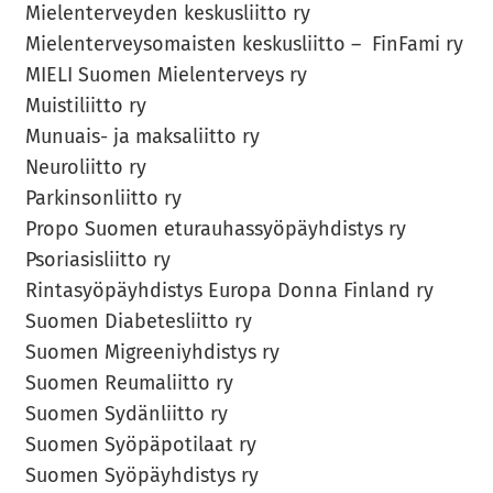
Mie­len­ter­vey­den kes­kus­liit­to ry
Mie­len­ter­vey­so­mais­ten kes­kus­liit­to – Fin­Fa­mi ry
MIELI Suo­men Mie­len­ter­veys ry
Muis­ti­liit­to ry
Munuais-​ ja mak­sa­liit­to ry
Neu­ro­liit­to ry
Par­kin­son­liit­to ry
Propo Suo­men etu­rau­has­syö­päyh­dis­tys ry
Pso­ria­sis­liit­to ry
Rin­ta­syö­päyh­dis­tys Eu­ro­pa Donna Fin­land ry
Suo­men Dia­be­tes­liit­to ry
Suo­men Migree­niyh­dis­tys ry
Suo­men Reu­ma­liit­to ry
Suo­men Sy­dän­liit­to ry
Suo­men Syö­pä­po­ti­laat ry
Suo­men Syö­päyh­dis­tys ry