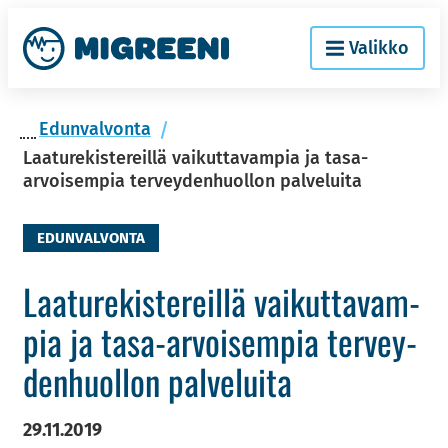
Siir­
Etusi­
Valikko
ry
vu
si­
säl­
Edun­val­von­ta
töön
Laaturekistereillä vaikuttavampia ja tasa-
arvoisempia terveydenhuollon palveluita
EDUNVALVONTA
Laa­tu­re­kis­te­reil­lä vai­kut­ta­vam­
pia ja tasa-​arvoisempia ter­vey­
den­huol­lon pal­ve­lui­ta
29.11.2019