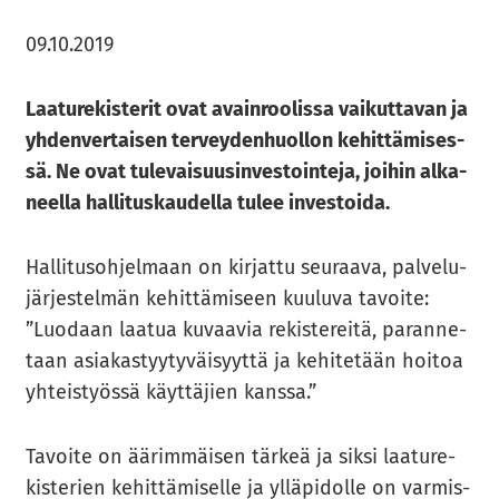
09.10.2019
Laa­tu­re­kis­te­rit ovat avain­roo­lis­sa vai­kut­ta­van ja
yh­den­ver­tai­sen ter­vey­den­huol­lon ke­hit­tä­mi­ses­
sä. Ne ovat tu­le­vai­suusin­ves­toin­te­ja, joi­hin al­ka­
neel­la hal­li­tus­kau­del­la tulee in­ves­toi­da.
Hal­li­tus­oh­jel­maan on kir­jat­tu seu­raa­va, pal­ve­lu­
jär­jes­tel­män ke­hit­tä­mi­seen kuu­lu­va ta­voi­te:
”Luo­daan laa­tua ku­vaa­via re­kis­te­rei­tä, pa­ran­ne­
taan asia­kas­tyy­ty­väi­syyt­tä ja ke­hi­te­tään hoi­toa
yh­teis­työs­sä käyt­tä­jien kans­sa.”
Ta­voi­te on ää­rim­mäi­sen tär­keä ja siksi laa­tu­re­
kis­te­rien ke­hit­tä­mi­sel­le ja yl­lä­pi­dol­le on var­mis­