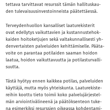
tet­ta­va tar­vit­ta­vat re­surs­sit tämän hal­li­tus­kau­
den tu­le­vai­suusin­ves­toin­neis­ta pää­tet­täes­sä.
Ter­vey­den­huol­lon kan­sal­li­set laa­tu­re­kis­te­rit
ovat edel­ly­tys vai­kut­ta­vien ja kus­tan­nus­te­hok­
kai­den hoi­to­ket­ju­jen sekä val­ta­kun­nal­li­ses­ti yh­
den­ver­tais­ten pal­ve­lui­den ke­hit­tä­mi­sel­le. Pää­ta­
voi­te on pa­ran­taa po­ti­lai­den saa­man hoi­don
laa­tua, hoi­don vai­kut­ta­vuut­ta ja po­ti­las­tur­val­li­
suut­ta.
Tästä hyö­tyy ennen kaik­kea po­ti­las, pal­ve­lui­den
käyt­tä­jä, mutta myös yh­teis­kun­ta. Laa­tu­re­kis­te­
rei­hin koot­tu tieto toi­mii koko pal­ve­lu­jär­jes­tel­
män ar­vioin­ti­vä­li­nee­nä ja pää­tök­sen­teon tu­ke­
na esi­mer­kik­si re­surs­sien oi­keas­sa koh­den­ta­mi­