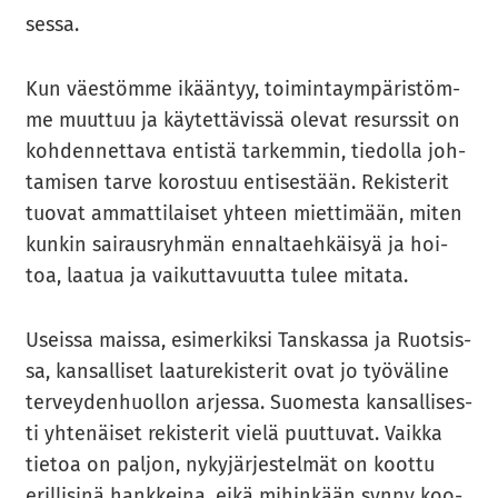
ses­sa.
Kun väes­töm­me ikään­tyy, toi­min­taym­pä­ris­töm­
me muut­tuu ja käy­tet­tä­vis­sä ole­vat re­surs­sit on
koh­den­net­ta­va en­tis­tä tar­kem­min, tie­dol­la joh­
ta­mi­sen tarve ko­ros­tuu en­ti­ses­tään. Re­kis­te­rit
tuo­vat am­mat­ti­lai­set yh­teen miet­ti­mään, miten
kun­kin sai­raus­ryh­män en­nal­taeh­käi­syä ja hoi­
toa, laa­tua ja vai­kut­ta­vuut­ta tulee mi­ta­ta.
Useis­sa mais­sa, esi­mer­kik­si Tans­kas­sa ja Ruot­sis­
sa, kan­sal­li­set laa­tu­re­kis­te­rit ovat jo työ­vä­li­ne
ter­vey­den­huol­lon ar­jes­sa. Suo­mes­ta kan­sal­li­ses­
ti yh­te­näi­set re­kis­te­rit vielä puut­tu­vat. Vaik­ka
tie­toa on pal­jon, ny­ky­jär­jes­tel­mät on koot­tu
eril­li­si­nä hank­kei­na, eikä mi­hin­kään synny koo­