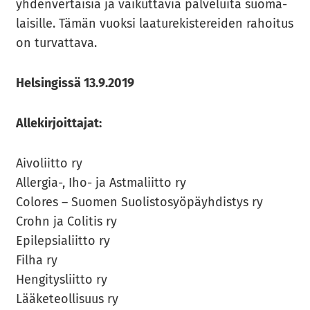
yh­den­ver­tai­sia ja vai­kut­ta­via pal­ve­lui­ta suo­ma­
lai­sil­le. Tämän vuok­si laa­tu­re­kis­te­rei­den ra­hoi­tus
on tur­vat­ta­va.
Hel­sin­gis­sä 13.9.2019
Al­le­kir­joit­ta­jat:
Ai­vo­liit­to ry
Allergia-​, Iho- ja Ast­ma­liit­to ry
Co­lo­res – Suo­men Suo­lis­to­syö­päyh­dis­tys ry
Crohn ja Co­li­tis ry
Epi­lep­sia­liit­to ry
Filha ry
Hen­gi­tys­liit­to ry
Lää­ke­teol­li­suus ry