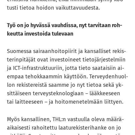
tus­ti tie­toa hoi­don vai­kut­ta­vuu­des­ta.
Työ on jo hy­väs­sä vauh­dis­sa, nyt tar­vi­taan roh­
keut­ta in­ves­toi­da tu­le­vaan
Suo­mes­sa sai­raan­hoi­to­pii­rit ja kan­sal­li­set re­kis­
te­rin­pi­tä­jät ovat in­ves­toi­neet tie­to­jär­jes­tel­miin
ja ICT-​infrastruktuuriin, jotta tieto saa­tai­siin ai­
em­paa te­hok­kaam­min käyt­töön. Ter­vey­den­huol­
lon re­kis­te­reis­tä saam­me jo nyt tie­toa sekä yk­
sit­täi­seen ter­veys­tek­no­lo­gi­aan – lääk­kee­seen
tai lait­tee­seen – ja hoi­to­me­ne­tel­mään liit­tyen.
Myös kan­sal­li­nen, THL:n vas­tuul­la oleva mää­rä­
ai­kai­ses­ti ra­hoi­tet­tu laa­tu­re­kis­te­ri­han­ke on jo