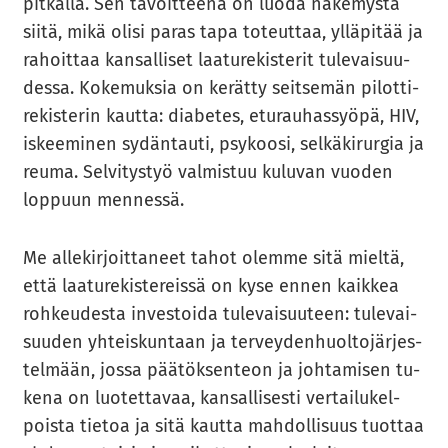
pit­käl­lä. Sen ta­voit­tee­na on luoda nä­ke­mys­tä
siitä, mikä olisi paras tapa to­teut­taa, yl­lä­pi­tää ja
ra­hoit­taa kan­sal­li­set laa­tu­re­kis­te­rit tu­le­vai­suu­
des­sa. Ko­ke­muk­sia on ke­rät­ty seit­se­män pi­lot­ti­
re­kis­te­rin kaut­ta: dia­be­tes, etu­rau­has­syö­pä, HIV,
is­kee­mi­nen sy­dän­tau­ti, psy­koo­si, sel­kä­ki­rur­gia ja
reuma. Sel­vi­tys­työ val­mis­tuu ku­lu­van vuo­den
lop­puun men­nes­sä.
Me al­le­kir­joit­ta­neet tahot olem­me sitä miel­tä,
että laa­tu­re­kis­te­reis­sä on kyse ennen kaik­kea
roh­keu­des­ta in­ves­toi­da tu­le­vai­suu­teen: tu­le­vai­
suu­den yh­teis­kun­taan ja ter­vey­den­huol­to­jär­jes­
tel­mään, jossa pää­tök­sen­teon ja joh­ta­mi­sen tu­
ke­na on luo­tet­ta­vaa, kan­sal­li­ses­ti ver­tai­lu­kel­
pois­ta tie­toa ja sitä kaut­ta mah­dol­li­suus tuot­taa