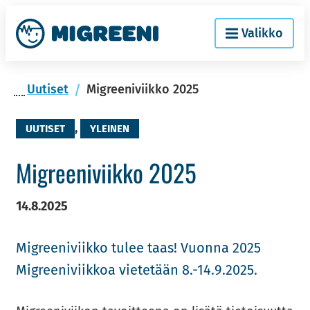
Siir­
Etusi­
Valikko
ry
vu
si­
säl­
Uu­ti­set
Migreeniviikko 2025
töön
,
UUTISET
YLEINEN
Migree­ni­viik­ko 2025
14.8.2025
Migree­ni­viik­ko tulee taas! Vuon­na 2025
Migree­ni­viik­koa vie­te­tään 8.-14.9.2025.