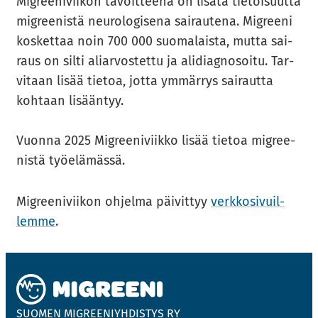
Migree­ni­vii­kon ta­voit­tee­na on li­sä­tä tie­toi­suut­ta
migree­nis­tä neu­ro­lo­gi­se­na sai­rau­te­na. Migree­ni
kos­ket­taa noin 700 000 suo­ma­lais­ta, mutta sai­
raus on silti aliar­vos­tet­tu ja ali­diag­no­soi­tu. Tar­
vi­taan lisää tie­toa, jotta ym­mär­rys sai­raut­ta
koh­taan li­sään­tyy.
Vuon­na 2025 Migree­ni­viik­ko lisää tie­toa migree­
nis­tä työ­elä­mäs­sä.
Migree­ni­vii­kon oh­jel­ma päi­vit­tyy
verk­ko­si­vuil­
lem­me
.
SUO­MEN MIGREE­NIYH­DIS­TYS RY