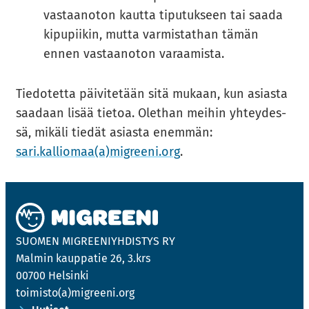
vastaanoton kautta tiputukseen tai saada
kipupiikin, mutta varmistathan tämän
ennen vastaanoton varaamista.
Tie­do­tet­ta päi­vi­te­tään sitä mu­kaan, kun asias­ta
saa­daan lisää tie­toa. Olet­han mei­hin yh­tey­des­
sä, mi­kä­li tie­dät asias­ta enem­män:
sari.kal­lio­maa(a)migree­ni.org
.
SUO­MEN MIGREE­NIYH­DIS­TYS RY
Mal­min kaup­pa­tie 26, 3.krs
00700 Hel­sin­ki
toi­mis­to(a)migree­ni.org