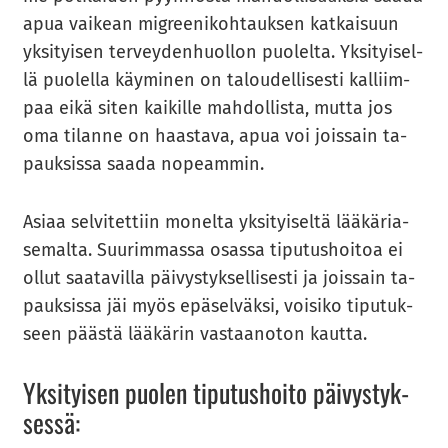
apua vai­kean migree­ni­koh­tauk­sen kat­kai­suun
yk­si­tyi­sen ter­vey­den­huol­lon puo­lel­ta. Yk­si­tyi­sel­
lä puo­lel­la käy­mi­nen on ta­lou­del­li­ses­ti kal­liim­
paa eikä siten kai­kil­le mah­dol­lis­ta, mutta jos
oma ti­lan­ne on haas­ta­va, apua voi jois­sain ta­
pauk­sis­sa saada no­peam­min.
Asiaa sel­vi­tet­tiin mo­nel­ta yk­si­tyi­sel­tä lää­kä­ria­
se­mal­ta. Suu­rim­mas­sa osas­sa ti­pu­tus­hoi­toa ei
ollut saa­ta­vil­la päi­vys­tyk­sel­li­ses­ti ja jois­sain ta­
pauk­sis­sa jäi myös epä­sel­väk­si, voi­si­ko ti­pu­tuk­
seen pääs­tä lää­kä­rin vas­taan­o­ton kaut­ta.
Yk­si­tyi­sen puo­len ti­pu­tus­hoi­to päi­vys­tyk­
ses­sä: