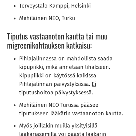
Terveystalo Kamppi, Helsinki
Mehiläinen NEO, Turku
Ti­pu­tus vas­taan­o­ton kaut­ta tai muu
migree­ni­koh­tauk­sen kat­kai­su:
Pihlajalinnassa on mahdollista saada
kipupiikki, mikä annetaan lihakseen.
Kipupiikki on käytössä kaikissa
Pihlajalinnan päivystyksissä.
Ei
tiputushoitoa päivystyksessä.
Mehiläinen NEO Turussa pääsee
tiputukseen lääkärin vastaanoton kautta.
Myös joillakin muilla yksityisillä
lääkäriasemilla voi päästä lääkärin