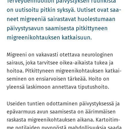
Ter­vey­den­huol­lon päi­vys­tyk­sen ruuh­kis­ta
on uu­ti­soi­tu pit­kin syk­syä. Uu­ti­set ovat saa­
neet migree­niä sai­ras­ta­vat huo­les­tu­maan
päi­vys­ty­sa­vun saa­mi­ses­ta pit­kit­ty­neen
migree­ni­koh­tauk­sen kat­kai­suun.
Migree­ni on va­ka­vas­ti otet­ta­va neu­ro­lo­gi­nen
sai­raus, joka tar­vit­see oikea-​aikaista tukea ja
hoi­toa. Pit­kit­ty­neen migree­ni­koh­tauk­sen kat­kai­
se­mi­nen on en­siar­voi­sen tär­ke­ää. Hoito on
yleen­sä las­ki­moon an­net­ta­va ti­pu­tus­hoi­to.
Usei­den tun­tien odot­ta­mi­nen päi­vys­tyk­ses­sä ja
epä­var­muus avun saa­mi­ses­ta on ää­rim­mäi­sen
ras­kas­ta migree­ni­koh­tauk­sen ai­ka­na. Kar­toi­tim­
me po­ti­lai­den pyyn­nös­tä mah­dol­li­suuk­sia saada