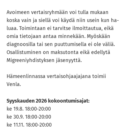
Avoi­meen ver­tais­ryh­mään voi tulla mu­kaan
koska vain ja siel­lä voi käydä niin usein kun ha­
lu­aa. Toi­min­taan ei tar­vit­se il­moit­tau­tua, eikä
omia tie­to­jaan antaa min­ne­kään. Myös­kään
diag­noo­sil­la tai sen puut­tu­mi­sel­la ei ole väliä.
Osal­lis­tu­mi­nen on mak­su­ton­ta eikä edel­ly­tä
Migree­niyh­dis­tyk­sen jä­se­nyyt­tä.
Hä­meen­lin­nas­sa ver­tai­soh­jaa­ja­ja­na toi­mii
Venla.
Syys­kau­den 2026 ko­koon­tu­mi­sa­jat:
ke 19.8. 18:00-20:00
ke 30.9. 18:00-20:00
ke 11.11. 18:00-20:00