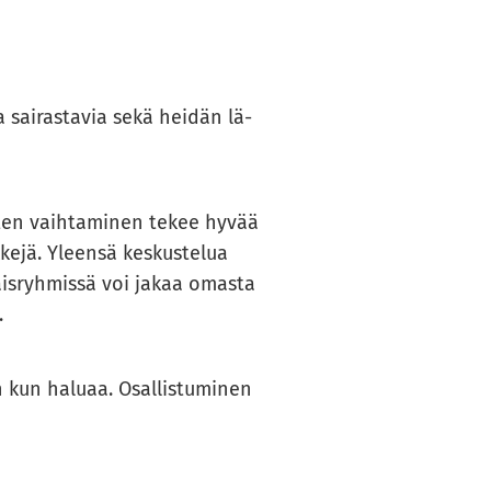
 sai­ras­ta­via sekä hei­dän lä­
us­ten vaih­ta­mi­nen tekee hyvää
­ke­jä. Yleen­sä kes­kus­te­lua
r­tais­ryh­mis­sä voi jakaa omas­ta
.
un ha­lu­aa. Osal­lis­tu­mi­nen