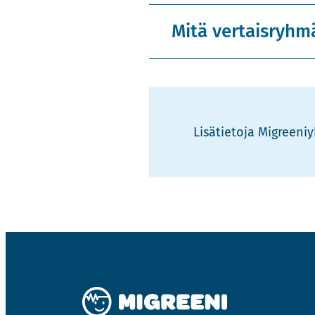
Mitä vertaisryhm
Li­sä­tie­to­ja Migree­ni