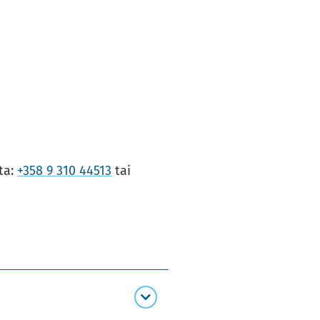
­ta:
+358 9 310 44513
tai