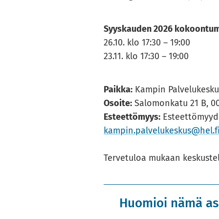
Syys­kau­den 2026 ko­koon­tu­mi
26.10. klo 17:30 – 19:00
23.11. klo 17:30 – 19:00
Paik­ka:
Kam­pin Pal­ve­lu­kes­k
Osoi­te:
Sa­lo­mon­ka­tu 21 B, 00
Es­teet­tö­myys:
Es­teet­tö­myy­de
kam­pin.pal­ve­lu­kes­kus@hel.f
Ter­ve­tu­loa mu­kaan kes­kus­te
Huomioi nämä asi