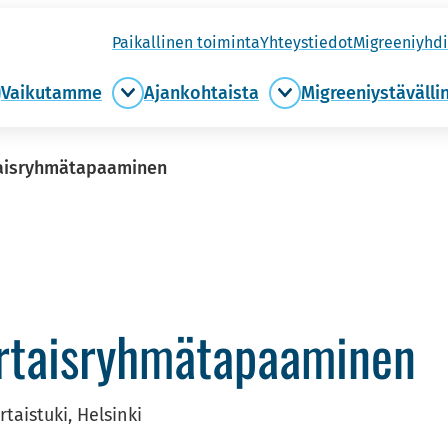
Pai­kal­li­nen toi­min­ta
Yh­teys­tie­dot
Migree­niyh­di
Vai­ku­tam­me
Ajan­koh­tais­ta
Migree­niys­tä­väl­li
ule
Vaikutamme
Ajankohtaista
ukaan
alasivut
alasivut
asivut
taisryhmätapaaminen
r­tais­ryh­mä­ta­paa­mi­nen
rtaistuki, Helsinki