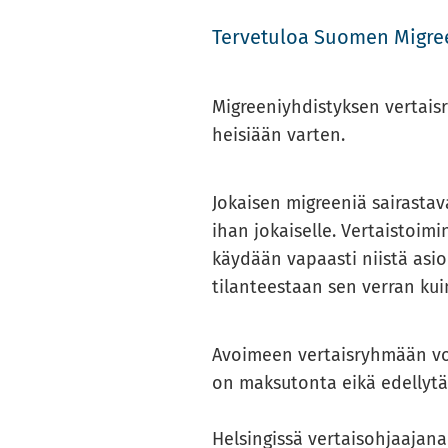
Ter­ve­tu­loa Suo­men Migree
Migree­niyh­dis­tyk­sen ver­tais
hei­si­ään var­ten.
Jo­kai­sen migree­niä sai­ras­ta
ihan jo­kai­sel­le. Ver­tais­toi­m
käy­dään va­paas­ti niis­tä asiois
ti­lan­tees­taan sen ver­ran kui
Avoi­meen ver­tais­ryh­mään voi
on mak­su­ton­ta eikä edel­ly­tä 
Hel­sin­gis­sä ver­tai­soh­jaa­ja­na