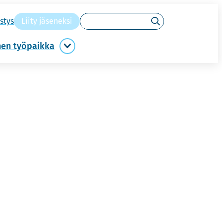
Hakusanat
s­tys
Liity jä­se­nek­si
Hae
­nen työ­paik­ka
Migreeniystävällinen
työpaikka
alasivut