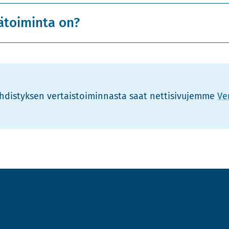
ätoiminta on?
yh­dis­tyk­sen ver­tais­toi­min­nas­ta saat net­ti­si­vu­jem­me
Ver