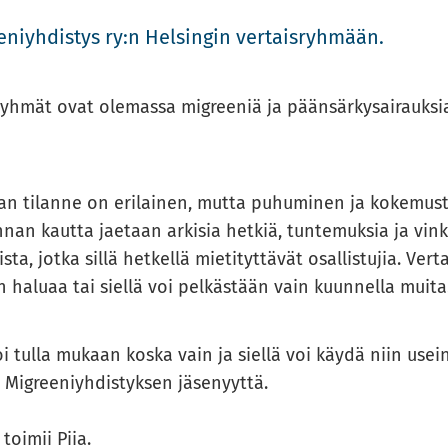
­niyh­dis­tys ry:n Hel­sin­gin ver­tais­ryh­mään.
­ryh­mät ovat ole­mas­sa migree­niä ja pään­sär­ky­sai­rauk­sia
­van ti­lan­ne on eri­lai­nen, mutta pu­hu­mi­nen ja ko­ke­m
in­nan kaut­ta jae­taan ar­ki­sia het­kiä, tun­te­muk­sia ja vink
­ta, jotka sillä het­kel­lä mie­ti­tyt­tä­vät osal­lis­tu­jia. Ve
n ha­lu­aa tai siel­lä voi pel­käs­tään vain kuun­nel­la muita
 tulla mu­kaan koska vain ja siel­lä voi käydä niin usein k
Migree­niyh­dis­tyk­sen jä­se­nyyt­tä.
 toi­mii Piia.