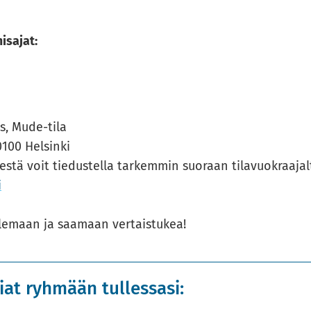
­sa­jat:
us, Mude-​tila
100 Hel­sin­ki
s­tä voit tie­dus­tel­la tar­kem­min suo­raan ti­la­vuo­kraa­jal
i
­le­maan ja saa­maan ver­tais­tu­kea!
at ryhmään tullessasi: