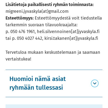
Li­sä­tie­to­ja pai­kal­li­ses­ti ryh­män toi­min­nas­ta:
migree­ni.jy­vas­ky­la(at)gmail.com
Es­teet­tö­myys:
Es­teet­tö­myy­des­tä voit tie­dus­tel­la
tar­kem­min suo­raan ti­la­vuo­kraa­jal­ta:
p. 050 476 1961, heli.sil­ven­noi­nen[at]jy­vas­ky­la.fi
tai p. 050 4027 442, kirsi.ta­ka­nen[at]jy­vas­ky­la.fi
Ter­ve­tu­loa mu­kaan kes­kus­te­le­maan ja saa­maan
ver­tais­tu­kea!
Huomioi nämä asiat
ryhmään tullessasi