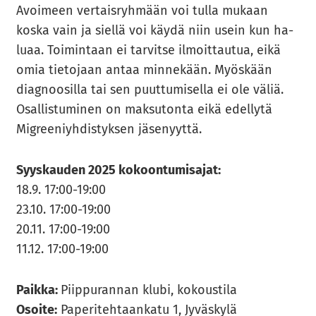
Avoi­meen ver­tais­ryh­mään voi tulla mu­kaan
koska vain ja siel­lä voi käydä niin usein kun ha­
lu­aa. Toi­min­taan ei tar­vit­se il­moit­tau­tua, eikä
omia tie­to­jaan antaa min­ne­kään. Myös­kään
diag­noo­sil­la tai sen puut­tu­mi­sel­la ei ole väliä.
Osal­lis­tu­mi­nen on mak­su­ton­ta eikä edel­ly­tä
Migree­niyh­dis­tyk­sen jä­se­nyyt­tä.
Syys­kau­den 2025 ko­koon­tu­mi­sa­jat:
18.9. 17:00-19:00
23.10. 17:00-19:00
20.11. 17:00-19:00
11.12. 17:00-19:00
Paik­ka:
Piip­pu­ran­nan klubi, ko­kous­ti­la
Osoi­te:
Pa­pe­ri­teh­taan­ka­tu 1, Jy­väs­ky­lä