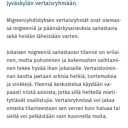
Jy­väs­ky­län ver­tais­ryh­mään.
Migree­niyh­dis­tyk­sen ver­tais­ryh­mät ovat ole­mas­
sa migree­niä ja pään­sär­ky­sai­rauk­sia sai­ras­ta­via
sekä hei­dän lä­hei­si­ään var­ten.
Jo­kai­sen migree­niä sai­ras­ta­van ti­lan­ne on eri­lai­
nen, mutta pu­hu­mi­nen ja ko­ke­mus­ten vaih­ta­mi­
nen tekee hyvää ihan jo­kai­sel­le. Ver­tais­toi­min­
nan kaut­ta jae­taan ar­ki­sia het­kiä, tun­te­muk­sia
ja vink­ke­jä. Yleen­sä kes­kus­te­lua käy­dään va­
paas­ti niis­tä asiois­ta, jotka sillä het­kel­lä mie­ti­
tyt­tä­vät osal­lis­tu­jia. Ver­tais­ryh­mis­sä voi jakaa
omas­ta ti­lan­tees­taan sen ver­ran kuin ha­lu­aa tai
siel­lä voi pel­käs­tään vain kuun­nel­la muita.