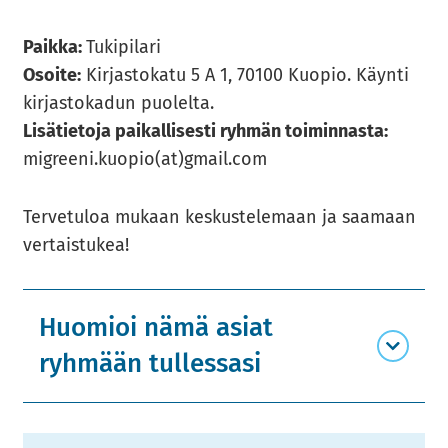
Paik­ka:
Tu­ki­pi­la­ri
Osoi­te:
Kir­jas­to­ka­tu 5 A 1, 70100 Kuo­pio. Käyn­ti
kir­jas­to­ka­dun puo­lel­ta.
Li­sä­tie­to­ja pai­kal­li­ses­ti ryh­män toi­min­nas­ta:
migree­ni.kuo­pio(at)gmail.com
Ter­ve­tu­loa mu­kaan kes­kus­te­le­maan ja saa­maan
ver­tais­tu­kea!
Huomioi nämä asiat
ryhmään tullessasi