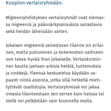
Kuo­pion ver­tais­ryh­mään.
Migree­niyh­dis­tyk­sen ver­tais­ryh­mät ovat ole­mas­
sa migree­niä ja pään­sär­ky­sai­rauk­sia sai­ras­ta­via
sekä hei­dän lä­hei­si­ään var­ten.
Jo­kai­sen migree­niä sai­ras­ta­van ti­lan­ne on eri­lai­
nen, mutta pu­hu­mi­nen ja ko­ke­mus­ten vaih­ta­mi­
nen tekee hyvää ihan jo­kai­sel­le. Ver­tais­toi­min­
nan kaut­ta jae­taan ar­ki­sia het­kiä, tun­te­muk­sia
ja vink­ke­jä. Yleen­sä kes­kus­te­lua käy­dään va­
paas­ti niis­tä asiois­ta, jotka sillä het­kel­lä mie­ti­
tyt­tä­vät osal­lis­tu­jia. Ver­tais­ryh­mis­sä voi jakaa
omas­ta ti­lan­tees­taan sen ver­ran kuin ha­lu­aa tai
siel­lä voi pel­käs­tään vain kuun­nel­la muita.