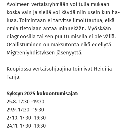
Avoi­meen ver­tais­ryh­mään voi tulla mu­kaan
koska vain ja siel­lä voi käydä niin usein kun ha­
lu­aa. Toi­min­taan ei tar­vit­se il­moit­tau­tua, eikä
omia tie­to­jaan antaa min­ne­kään. Myös­kään
diag­noo­sil­la tai sen puut­tu­mi­sel­la ei ole väliä.
Osal­lis­tu­mi­nen on mak­su­ton­ta eikä edel­ly­tä
Migree­niyh­dis­tyk­sen jä­se­nyyt­tä.
Kuo­pios­sa ver­tai­soh­jaa­ji­na toi­mi­vat Heidi ja
Tanja.
Syk­syn 2025 ko­koon­tu­mi­sa­jat:
25.8. 17:30 -19:30
29.9. 17:30 -19:30
27.10. 17:30 -19:30
24.11. 17:30 -19:30