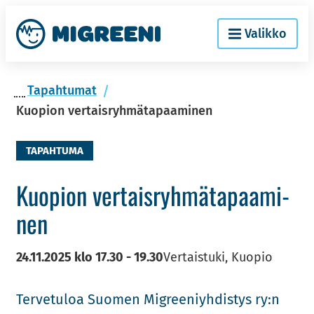
Siir­
Etusi­
Valikko
ry
vu
si­
säl­
Ta­pah­tu­mat
töön
Kuopion vertaisryhmätapaaminen
TAPAHTUMA
Kuo­pion ver­tais­ryh­mä­ta­paa­mi­
nen
24.11.2025
klo
17.30
-
19.30
Vertaistuki, Kuopio
Ter­ve­tu­loa Suo­men Migree­niyh­dis­tys ry:n