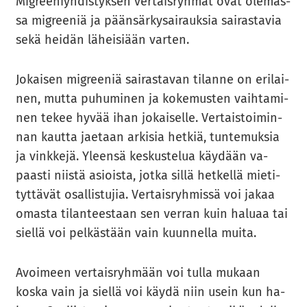
Migree­niyh­dis­tyk­sen ver­tais­ryh­mät ovat ole­mas­
sa migree­niä ja pään­sär­ky­sai­rauk­sia sai­ras­ta­via
sekä hei­dän lä­hei­si­ään var­ten.
Jo­kai­sen migree­niä sai­ras­ta­van ti­lan­ne on eri­lai­
nen, mutta pu­hu­mi­nen ja ko­ke­mus­ten vaih­ta­mi­
nen tekee hyvää ihan jo­kai­sel­le. Ver­tais­toi­min­
nan kaut­ta jae­taan ar­ki­sia het­kiä, tun­te­muk­sia
ja vink­ke­jä. Yleen­sä kes­kus­te­lua käy­dään va­
paas­ti niis­tä asiois­ta, jotka sillä het­kel­lä mie­ti­
tyt­tä­vät osal­lis­tu­jia. Ver­tais­ryh­mis­sä voi jakaa
omas­ta ti­lan­tees­taan sen ver­ran kuin ha­lu­aa tai
siel­lä voi pel­käs­tään vain kuun­nel­la muita.
Avoi­meen ver­tais­ryh­mään voi tulla mu­kaan
koska vain ja siel­lä voi käydä niin usein kun ha­