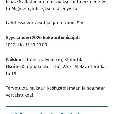
lu­aa. Osal­lis­tu­mi­nen on mak­su­ton­ta eikä edel­ly­
tä Migree­niyh­dis­tyk­sen jä­se­nyyt­tä.
Lah­des­sa ver­tai­soh­jaa­ja­na toi­mii Sini.
Syys­kau­den 2026 ko­koon­tu­mi­sa­jat:
10.12. klo 17.30-19.00
Paik­ka:
Lah­den pal­ve­lu­to­ri, Klubi-​tila
Osoi­te:
Kaup­pa­kes­kus Trio, 2.krs, Alek­san­te­rin­ka­
tu 18
Ter­ve­tu­loa mu­kaan kes­kus­te­le­maan ja saa­maan
ver­tais­tu­kea!