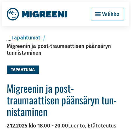
Siir­
Etusi­
Valikko
ry
vu
si­
säl­
Ta­pah­tu­mat
töön
Migreenin ja post-traumaattisen päänsäryn
tunnistaminen
TAPAHTUMA
Migree­nin ja post-​
traumaattisen pään­sä­ryn tun­
nis­ta­mi­nen
2.12.2025
klo
18.00
-
20.00
Luento, Etätoteutus