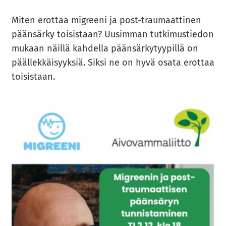
Miten erot­taa migree­ni ja post-​traumaattinen
pään­sär­ky toi­sis­taan? Uusim­man tut­ki­mus­tie­don
mu­kaan näil­lä kah­del­la pään­sär­ky­tyy­pil­lä on
pääl­lek­käi­syyk­siä. Siksi ne on hyvä osata erot­taa
toi­sis­taan.