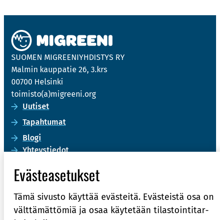
SUO­MEN MIGREE­NIYH­DIS­TYS RY
Mal­min kaup­pa­tie 26, 3.krs
00700 Hel­sin­ki
toi­mis­to(a)migree­ni.org
Uu­ti­set
Ta­pah­tu­mat
Blogi
Yh­teys­tie­dot
Tie­to­suo­ja­se­los­te
Eväs­tea­se­tuk­set
Eväs­te­käy­tän­nöt
Tämä si­vus­to käyt­tää eväs­tei­tä. Eväs­teis­tä osa on
Migree­nin oi­re­päi­vä­kir­ja
vält­tä­mät­tö­miä ja osaa käy­te­tään ti­las­toin­ti­tar­