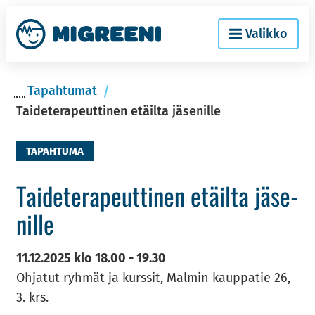
Siir­
Etusi­
Valikko
ry
vu
si­
säl­
Ta­pah­tu­mat
töön
Taideterapeuttinen etäilta jäsenille
TAPAHTUMA
Tai­de­te­ra­peut­ti­nen etäil­ta jä­se­
nil­le
11.12.2025
klo
18.00
-
19.30
Ohjatut ryhmät ja kurssit, Malmin kauppatie 26,
3. krs.