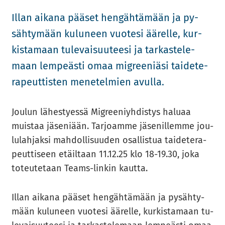
Illan ai­ka­na pää­set hen­gäh­tä­mään ja py­
säh­ty­mään ku­lu­neen vuo­te­si ää­rel­le, kur­
kis­ta­maan tu­le­vai­suu­tee­si ja tar­kas­te­le­
maan lem­peäs­ti omaa migree­niä­si tai­de­te­
ra­peut­tis­ten me­ne­tel­mien avul­la.
Jou­lun lä­hes­tyes­sä Migree­niyh­dis­tys ha­lu­aa
muis­taa jä­se­ni­ään. Tar­joam­me jä­se­nil­lem­me jou­
lu­lah­jak­si mah­dol­li­suu­den osal­lis­tua tai­de­te­ra­
peut­ti­seen etäil­taan 11.12.25 klo 18-19.30, joka
to­teu­te­taan Teams-​linkin kaut­ta.
Illan ai­ka­na pää­set hen­gäh­tä­mään ja py­säh­ty­
mään ku­lu­neen vuo­te­si ää­rel­le, kur­kis­ta­maan tu­