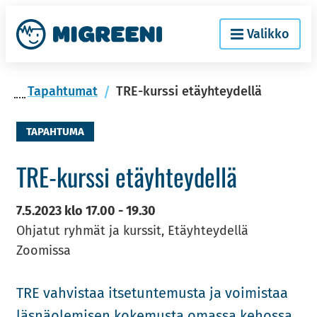
Siir­
Etusi­
Valikko
ry
vu
si­
säl­
Ta­pah­tu­mat
TRE-kurssi etäyhteydellä
töön
TAPAHTUMA
TRE-​kurssi etäyh­tey­del­lä
7.5.2023
klo
17.00
-
19.30
Ohjatut ryhmät ja kurssit, Etäyhteydellä
Zoomissa
TRE vah­vis­taa it­se­tun­te­mus­ta ja voi­mis­taa
läs­nä­ole­mi­sen ko­ke­mus­ta omas­sa ke­hos­sa.