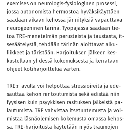
exercises on neurologis-​fysiologinen pro­ses­si,
jossa au­to­no­mis­ta her­mos­toa hy­väk­si­käyt­täen
saa­daan ai­kaan ke­hos­sa jän­ni­tyk­siä va­paut­ta­va
neu­ro­gee­ni­nen tä­ri­nä. Työ­pa­jas­sa saa­daan tie­
toa TRE-​menetelmän pe­rus­teis­ta ja taus­tas­ta, it­
se­sää­te­lys­tä, teh­dään tä­ri­nän aloit­ta­vat al­ku­
liik­keet ja tä­ris­tään. Har­joi­tuk­sen jäl­keen kes­
kus­tel­laan yh­des­sä ko­ke­muk­ses­ta ja ker­ra­taan
oh­jeet ko­ti­har­joit­te­lua var­ten.
TRE:n avul­la voi hel­pot­taa stres­sioi­rei­ta ja ede­
saut­taa kehon ren­tou­tu­mis­ta sekä edis­tää niin
fyy­si­sen kuin psyyk­ki­sen ra­si­tuk­sen jäl­keis­tä pa­
lau­tu­mis­ta. TRE vah­vis­taa it­se­tun­te­mus­ta ja voi­
mis­taa läs­nä­ole­mi­sen ko­ke­mus­ta omas­sa ke­hos­
sa. TRE-​harjoitusta käy­te­tään myös trau­mo­jen