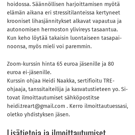
hoi­dos­sa. Sään­nöl­li­sen har­joit­ta­mi­sen myötä
elä­män ai­ka­na eri stres­si­ti­lan­teis­sa ker­ty­neet
kroo­ni­set li­has­jän­ni­tyk­set al­ka­vat va­pau­tua ja
au­to­no­mi­sen her­mos­ton yli­vi­reys ta­saan­tua.
Kun keho löy­tää ta­kai­sin luon­tai­seen ta­sa­pai­
noon­sa, myös mieli voi pa­rem­min.
Zoom-​kurssin hinta 65 euroa jä­se­nil­le ja 80
euroa ei-​jäsenille.
Kurs­sin ohjaa Heidi Naak­ka, ser­ti­fioi­tu TRE-​
ohjaaja, tans­si­tai­tei­li­ja ja kas­va­tus­tie­teen yo. Si­
to­vat il­moit­tau­tu­mi­set säh­kö­pos­tit­se
heidi.treart@gmail.com . Kerro il­moit­tau­tues­sa­si,
olet­ko yh­dis­tyk­sen jäsen.
Li­sä­tie­to­ja ja il­moit­tau­tu­mi­set