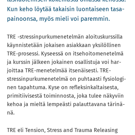
Kun keho löy­tää ta­kai­sin luon­tai­seen ta­sa­
pai­noon­sa, myös mieli voi pa­rem­min.
TRE -​stressinpurkumenetelmän aloi­tus­kurs­sil­la
käyn­nis­te­tään jo­kai­sen asiak­kaan yk­si­löl­li­nen
TRE-​prosessi. Ky­sees­sä on it­se­hoi­to­me­ne­tel­mä
ja kurs­sin jäl­keen jo­kai­nen osal­lis­tu­ja voi har­
joit­taa TRE-​menetelmää it­se­näi­ses­ti. TRE-​
stressinpurkumenetelmä on puh­taas­ti fy­sio­lo­gi­
nen ta­pah­tu­ma. Kyse on reflek­sin­kal­tai­ses­ta,
pri­mi­tii­vi­ses­tä toi­min­nos­ta, joka tulee nä­ky­viin
kehoa ja miel­tä lem­peäs­ti pa­laut­ta­va­na tä­ri­nä­
nä.
TRE eli Ten­sion, Stress and Trau­ma Re­lea­sing