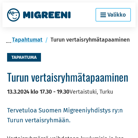
Siir­
Etusi­
Valikko
ry
vu
si­
säl­
Ta­pah­tu­mat
Turun vertaisryhmätapaaminen
töön
TAPAHTUMA
Turun ver­tais­ryh­mä­ta­paa­mi­nen
13.3.2024
klo
17.30
-
19.30
Vertaistuki, Turku
Ter­ve­tu­loa Suo­men Migree­niyh­dis­tys ry:n
Turun ver­tais­ryh­mään.