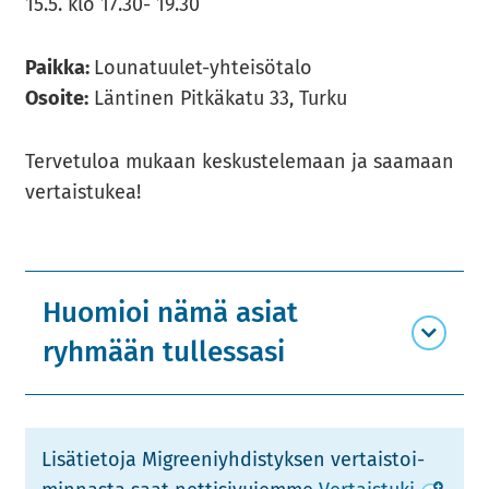
15.5. klo 17.30- 19.30
Paik­ka:
Lounatuulet-​yhteisötalo
Osoi­te:
Län­ti­nen Pit­kä­ka­tu 33, Turku
Ter­ve­tu­loa mu­kaan kes­kus­te­le­maan ja saa­maan
ver­tais­tu­kea!
Huomioi nämä asiat
ryhmään tullessasi
Li­sä­tie­to­ja Migree­niyh­dis­tyk­sen ver­tais­toi­