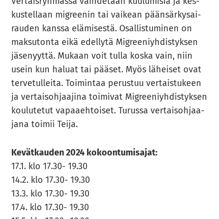
Ver­tais­ryh­mäs­sä vaih­de­taan kuu­lu­mi­sia ja kes­
kus­tel­laan migree­nin tai vai­kean pään­sär­ky­sai­
rau­den kans­sa elä­mi­ses­tä. Osal­lis­tu­mi­nen on
mak­su­ton­ta eikä edel­ly­tä Migree­niyh­dis­tyk­sen
jä­se­nyyt­tä. Mu­kaan voit tulla koska vain, niin
usein kun ha­luat tai pää­set. Myös lä­hei­set ovat
ter­ve­tul­lei­ta. Toi­min­taa pe­rus­tuu ver­tais­tu­keen
ja ver­tai­soh­jaa­ji­na toi­mi­vat Migree­niyh­dis­tyk­sen
kou­lu­te­tut va­paa­eh­toi­set. Tu­rus­sa ver­tai­soh­jaa­
ja­na toi­mii Teija.
Ke­vät­kau­den 2024 ko­koon­tu­mi­sa­jat:
17.1. klo 17.30- 19.30
14.2. klo 17.30- 19.30
13.3. klo 17.30- 19.30
17.4. klo 17.30- 19.30