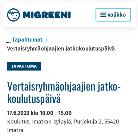
Siir­
Etusi­
Valikko
ry
vu
si­
säl­
Ta­pah­tu­mat
töön
Vertaisryhmäohjaajien jatkokoulutuspäivä
TAPAHTUMA
Ver­tais­ryh­mä­oh­jaa­jien jat­ko­
kou­lu­tus­päi­vä
17.6.2023
klo
10.00
-
15.00
Koulutus, Imatran kylpylä, Purjekuja 2, 55420
Imatra