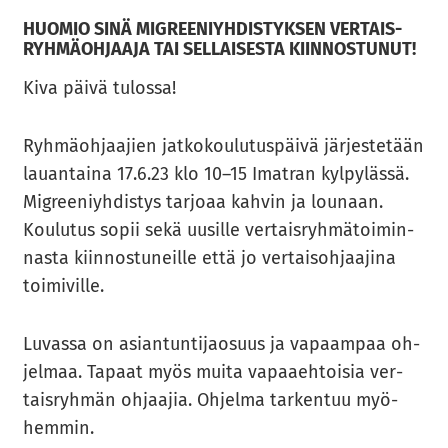
HUO­MIO SINÄ MIGREE­NIYH­DIS­TYK­SEN VER­TAIS­
RYH­MÄ­OH­JAA­JA TAI SEL­LAI­SES­TA KIIN­NOS­TU­NUT!
Kiva päivä tu­los­sa!
Ryh­mä­oh­jaa­jien jat­ko­kou­lu­tus­päi­vä jär­jes­te­tään
lau­an­tai­na 17.6.23 klo 10–15 Imat­ran kyl­py­läs­sä.
Migree­niyh­dis­tys tar­jo­aa kah­vin ja lou­naan.
Kou­lu­tus sopii sekä uusil­le ver­tais­ryh­mä­toi­min­
nas­ta kiin­nos­tu­neil­le että jo ver­tai­soh­jaa­ji­na
toi­mi­vil­le.
Lu­vas­sa on asian­tun­ti­jao­suus ja va­paam­paa oh­
jel­maa. Ta­paat myös muita va­paa­eh­toi­sia ver­
tais­ryh­män oh­jaa­jia. Oh­jel­ma tar­ken­tuu myö­
hem­min.