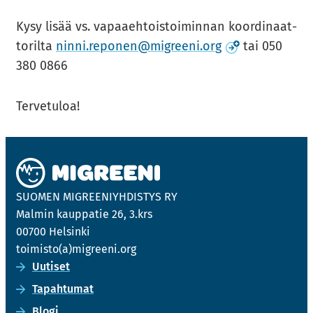
Kysy lisää vs. va­paa­eh­tois­toi­min­nan koor­di­naat­
(avau­tuu
to­ril­ta
ninni.re­po­nen@migree­ni.org
tai 050
uu­teen
380 0866
ik­ku­naan)
Ter­ve­tu­loa!
SUO­MEN MIGREE­NIYH­DIS­TYS RY
Mal­min kaup­pa­tie 26, 3.krs
00700 Hel­sin­ki
toi­mis­to(a)migree­ni.org
Uu­ti­set
Ta­pah­tu­mat
Blogi