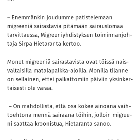
– Enem­män­kin jou­dum­me pa­tis­te­le­maan
migree­niä sai­ras­ta­via pi­tä­mään sai­raus­lo­maa
tar­vit­taes­sa, Migree­niyh­dis­tyk­sen toi­min­nan­joh­
ta­ja Sirpa Hie­ta­ran­ta ker­too.
Monet migree­niä sai­ras­ta­vis­ta ovat töis­sä nais­
val­tai­sil­la matalapalkka-​aloilla. Mo­nil­la ti­lan­ne
on sel­lai­nen, ettei pal­kat­to­miin päi­viin yk­sin­ker­
tai­ses­ti ole varaa.
– On mah­dol­lis­ta, että osa kokee ai­noa­na vaih­
toeh­to­na mennä sai­raa­na töi­hin, jol­loin migree­
ni saat­taa kroo­nis­tua, Hie­ta­ran­ta sanoo.