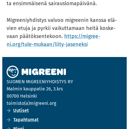
ta en­sim­mäi­se­nä sai­raus­lo­ma­päi­vä­nä.
Migree­niyh­dis­tys val­voo migree­nin kans­sa elä­
vien etuja ja pyr­kii vai­kut­ta­maan heitä kos­ke­
vaan pää­tök­sen­te­koon.
https://migree­
ni.org/tule-​mukaan/liity-​jaseneksi
SUO­MEN MIGREE­NIYH­DIS­TYS RY
Mal­min kaup­pa­tie 26, 3.krs
00700 Hel­sin­ki
toi­mis­to(a)migree­ni.org
Uu­ti­set
Ta­pah­tu­mat
Blogi