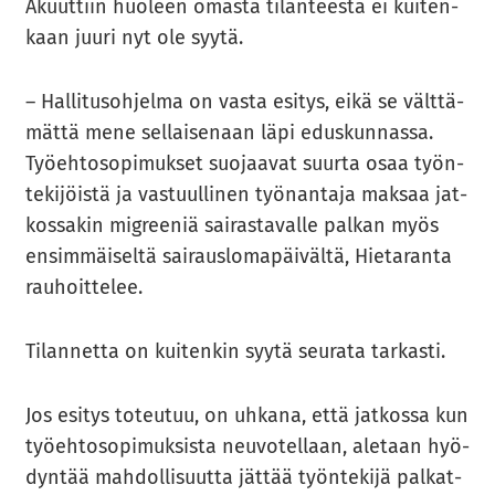
Akuut­tiin huo­leen omas­ta ti­lan­tees­ta ei kui­ten­
kaan juuri nyt ole syytä.
– Hal­li­tus­oh­jel­ma on vasta esi­tys, eikä se vält­tä­
mät­tä mene sel­lai­se­naan läpi edus­kun­nas­sa.
Työ­eh­to­so­pi­muk­set suo­jaa­vat suur­ta osaa työn­
te­ki­jöis­tä ja vas­tuul­li­nen työ­nan­ta­ja mak­saa jat­
kos­sa­kin migree­niä sai­ras­ta­val­le pal­kan myös
en­sim­mäi­sel­tä sai­raus­lo­ma­päi­väl­tä, Hie­ta­ran­ta
rau­hoit­te­lee.
Ti­lan­net­ta on kui­ten­kin syytä seu­ra­ta tar­kas­ti.
Jos esi­tys to­teu­tuu, on uh­ka­na, että jat­kos­sa kun
työ­eh­to­so­pi­muk­sis­ta neu­vo­tel­laan, ale­taan hyö­
dyn­tää mah­dol­li­suut­ta jät­tää työn­te­ki­jä pal­kat­