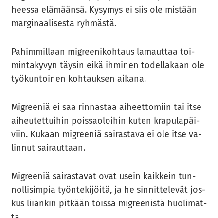
hees­sa elä­mään­sä. Ky­sy­mys ei siis ole mis­tään
mar­gi­naa­li­ses­ta ryh­mäs­tä.
Pa­him­mil­laan migree­ni­koh­taus la­maut­taa toi­
min­ta­ky­vyn täy­sin eikä ih­mi­nen to­del­la­kaan ole
työ­kun­toi­nen koh­tauk­sen ai­ka­na.
Migree­niä ei saa rin­nas­taa ai­heet­to­miin tai itse
ai­heu­tet­tui­hin pois­sao­loi­hin kuten kra­pu­la­päi­
viin. Ku­kaan migree­niä sai­ras­ta­va ei ole itse va­
lin­nut sai­raut­taan.
Migree­niä sai­ras­ta­vat ovat usein kaik­kein tun­
nol­li­sim­pia työn­te­ki­jöi­tä, ja he sin­nit­te­le­vät jos­
kus lii­an­kin pit­kään töis­sä migree­nis­tä huo­li­mat­
ta.