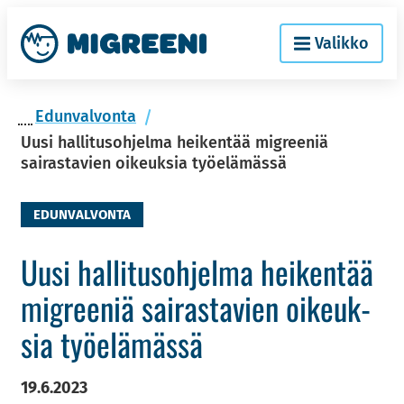
Siir­
Etusi­
Valikko
ry
vu
si­
säl­
Edun­val­von­ta
töön
Uusi hallitusohjelma heikentää migreeniä
sairastavien oikeuksia työelämässä
EDUNVALVONTA
Uusi hal­li­tus­oh­jel­ma hei­ken­tää
migree­niä sai­ras­ta­vien oi­keuk­
sia työ­elä­mäs­sä
19.6.2023