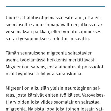
Uu­des­sa hal­li­tus­oh­jel­mas­sa esi­te­tään, että en­
sim­mäi­sel­tä sai­raus­lo­ma­päi­väl­tä ei jat­kos­sa tar­
vit­se mak­saa palk­kaa, ellei työ­eh­to­so­pi­muk­ses­
sa tai työ­so­pi­muk­ses­sa ole toi­sin so­vit­tu.
Tämän seu­rauk­se­na migree­niä sai­ras­ta­vien
asema työ­elä­mäs­sä heik­ke­ni­si mer­kit­tä­väs­ti.
Migree­ni on sai­raus, josta ai­heu­tu­vat pois­sao­lot
ovat tyy­pil­li­ses­ti ly­hyi­tä sai­raus­lo­mia.
Migree­ni on ai­kui­siän ylei­sin neu­ro­lo­gi­nen sai­
raus, josta kär­si­vät eni­ten työi­käi­set. Va­ro­vai­ses­
ti ar­vioi­den joka vii­des suo­ma­lai­nen sai­ras­taa
migree­niä. Nai­sis­ta jopa joka toi­nen jos­sain vai­