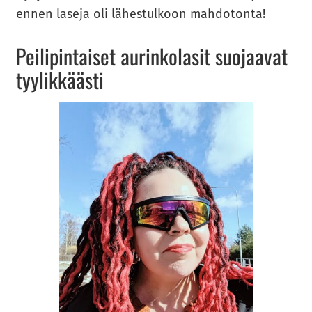
ennen la­se­ja oli lä­hes­tul­koon mah­do­ton­ta!
Pei­li­pin­tai­set au­rin­ko­la­sit suo­jaa­vat
tyy­lik­kääs­ti