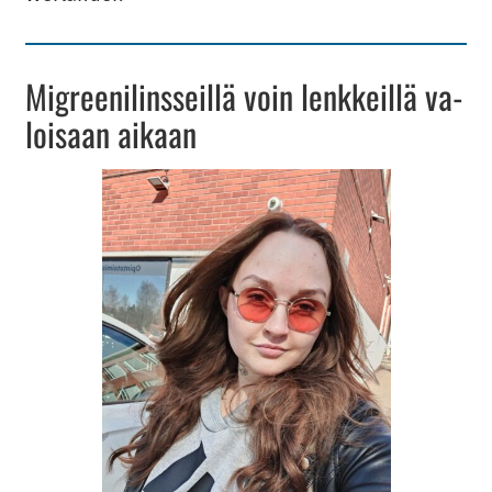
Migree­ni­lins­seil­lä voin lenk­keil­lä va­
loi­saan ai­kaan