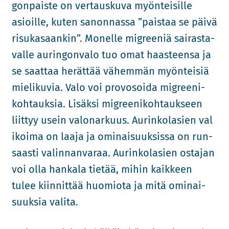
gon­pais­te on ver­taus­ku­va myön­tei­sil­le
asioil­le, kuten sa­non­nas­sa ”pais­taa se päivä
ri­su­ka­saan­kin”. Mo­nel­le migree­niä sai­ras­ta­
val­le au­rin­gon­va­lo tuo omat haas­teen­sa ja
se saat­taa he­rät­tää vä­hem­män myön­tei­siä
mie­li­ku­via. Valo voi pro­vo­soi­da migree­ni­
koh­tauk­sia. Li­säk­si migree­ni­koh­tauk­seen
liit­tyy usein va­lo­nar­kuus. Au­rin­ko­la­sien va­l
i­koi­ma on laaja ja omi­nai­suuk­sis­sa on run­
saas­ti va­lin­nan­va­raa. Au­rin­ko­la­sien os­ta­jan
voi olla han­ka­la tie­tää, mihin kaik­keen
tulee kiin­nit­tää huo­mio­ta ja mitä omi­nai­
suuk­sia va­li­ta.