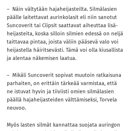
– Näin väl­ty­tään ha­ja­hei­jas­teil­ta. Sil­mä­la­sien
pääl­le lai­tet­ta­vat au­rin­ko­la­sit eli niin sa­no­tut
Sunco­ve­rit tai Clip­sit saat­ta­vat ai­heut­taa li­sä­
hei­jas­tei­ta, koska sil­loin sil­mien edes­sä on neljä
tait­ta­vaa pin­taa, jois­ta vä­liin pää­se­vä valo voi
hei­jas­tel­la häi­rit­se­väs­ti. Tämä voi olla kiusal­lis­ta
ja alen­taa nä­ke­mi­sen laa­tua.
– Mi­kä­li Sunco­ve­rit so­pi­vat muu­toin rat­kai­su­na
par­hai­ten, on erit­täin tär­ke­ää var­mis­taa, että
ne is­tu­vat hyvin ja tii­viis­ti omien sil­mä­la­sien
pääl­lä ha­ja­hei­jas­tei­den vält­tä­mi­sek­si, Tor­ve­la
neu­voo.
Myös las­ten sil­mät kan­nat­taa suo­ja­ta au­rin­gon