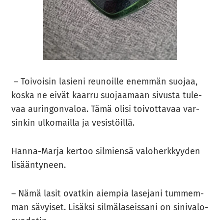
– Toi­voi­sin la­sie­ni reu­noil­le enem­män suo­jaa,
koska ne eivät kaar­ru suo­jaa­maan si­vus­ta tu­le­
vaa au­rin­gon­va­loa. Tämä olisi toi­vot­ta­vaa var­
sin­kin ul­ko­mail­la ja ve­sis­töil­lä.
Hanna-​Marja ker­too sil­mien­sä va­lo­herk­kyy­den
li­sään­ty­neen.
– Nämä lasit ovat­kin ai­em­pia la­se­ja­ni tum­mem­
man sä­vyi­set. Li­säk­si sil­mä­la­seis­sa­ni on si­ni­va­lo­