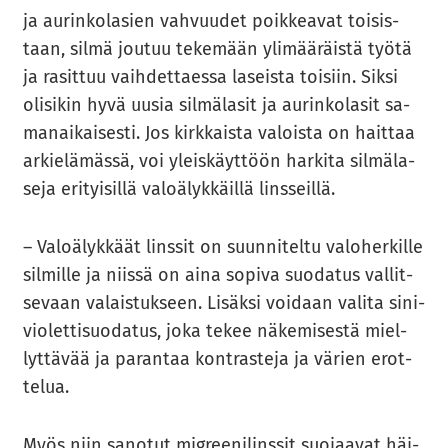
ja au­rin­ko­la­sien vah­vuu­det poik­kea­vat toi­sis­
taan, silmä jou­tuu te­ke­mään yli­mää­räis­tä työtä
ja ra­sit­tuu vaih­det­taes­sa la­seis­ta toi­siin. Siksi
oli­si­kin hyvä uusia sil­mä­la­sit ja au­rin­ko­la­sit sa­
man­ai­kai­ses­ti. Jos kirk­kais­ta va­lois­ta on hait­taa
ar­kie­lä­mäs­sä, voi yleis­käyt­töön har­ki­ta sil­mä­la­
se­ja eri­tyi­sil­lä va­lo­ä­lyk­käil­lä lins­seil­lä.
– Va­lo­ä­lyk­käät lins­sit on suun­ni­tel­tu va­lo­her­kil­le
sil­mil­le ja niis­sä on aina so­pi­va suo­da­tus val­lit­
se­vaan va­lais­tuk­seen. Li­säk­si voi­daan va­li­ta si­ni­
vio­let­ti­suo­da­tus, joka tekee nä­ke­mi­ses­tä miel­
lyt­tä­vää ja pa­ran­taa kont­ras­te­ja ja vä­rien erot­
te­lua.
Myös niin sa­no­tut migree­ni­lins­sit suo­jaa­vat häi­