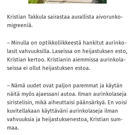
Kris­tian Tak­ku­la sai­ras­taa au­ral­lis­ta ai­vo­run­ko­
migree­niä.
– Mi­nul­la on op­tik­ko­liik­kees­tä han­ki­tut au­rin­ko­
la­sit vah­vuuk­sil­la. La­seis­sa on hei­jas­tuk­sen esto,
Kris­tian ker­too. Kris­tia­nin ai­em­mis­sa au­rin­ko­la­
seis­sa ei ollut hei­jas­tuk­sen estoa.
– Nämä uudet ovat pal­jon pa­rem­mat ja käy­tän
näitä myös ajaes­sa­ni autoa. Ilman au­rin­ko­la­se­ja
si­ris­te­li­sin, mikä ai­heut­tai­si pään­sär­kyä. En voisi
ku­vi­tel­la­kaan käyt­tä­vä­ni au­rin­ko­la­se­ja ilman
vah­vuuk­sia ja hei­jas­tuk­se­nes­toa, Kris­tian sum­
maa.