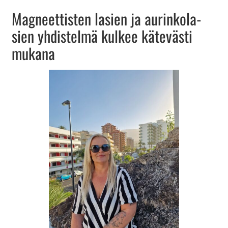
Mag­neet­tis­ten la­sien ja au­rin­ko­la­
sien yh­dis­tel­mä kul­kee kä­te­väs­ti
mu­ka­na