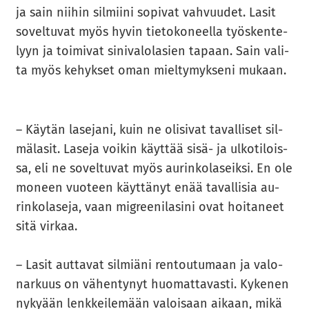
ja sain nii­hin sil­mii­ni so­pi­vat vah­vuu­det. Lasit
so­vel­tu­vat myös hyvin tie­to­ko­neel­la työs­ken­te­
lyyn ja toi­mi­vat si­ni­va­lo­la­sien ta­paan. Sain va­li­
ta myös ke­hyk­set oman miel­ty­myk­se­ni mu­kaan.
– Käy­tän la­se­ja­ni, kuin ne oli­si­vat ta­val­li­set sil­
mä­la­sit. La­se­ja voi­kin käyt­tää sisä- ja ul­ko­ti­lois­
sa, eli ne so­vel­tu­vat myös au­rin­ko­la­seik­si. En ole
mo­neen vuo­teen käyt­tä­nyt enää ta­val­li­sia au­
rin­ko­la­se­ja, vaan migree­ni­la­si­ni ovat hoi­ta­neet
sitä vir­kaa.
– Lasit aut­ta­vat sil­miä­ni ren­tou­tu­maan ja va­lo­
nar­kuus on vä­hen­ty­nyt huo­mat­ta­vas­ti. Ky­ke­nen
ny­ky­ään lenk­kei­le­mään va­loi­saan ai­kaan, mikä