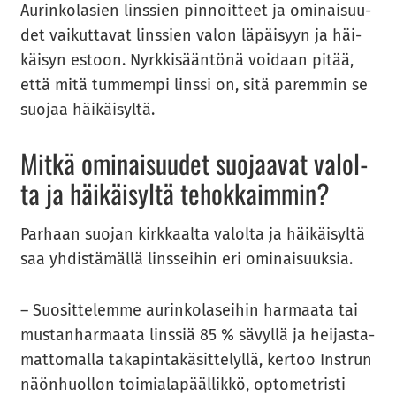
Au­rin­ko­la­sien lins­sien pin­noit­teet ja omi­nai­suu­
det vai­kut­ta­vat lins­sien valon lä­päi­syyn ja häi­
käi­syn es­toon. Nyrk­ki­sään­tö­nä voi­daan pitää,
että mitä tum­mem­pi lins­si on, sitä pa­rem­min se
suo­jaa häi­käi­syl­tä.
Mitkä omi­nai­suu­det suo­jaa­vat va­lol­
ta ja häi­käi­syl­tä te­hok­kaim­min?
Par­haan suo­jan kirk­kaal­ta va­lol­ta ja häi­käi­syl­tä
saa yh­dis­tä­mäl­lä lins­sei­hin eri omi­nai­suuk­sia.
– Suo­sit­te­lem­me au­rin­ko­la­sei­hin har­maa­ta tai
mus­tan­har­maa­ta lins­siä 85 % sä­vyl­lä ja hei­jas­ta­
mat­to­mal­la ta­ka­pin­ta­kä­sit­te­lyl­lä, ker­too In­strun
näön­huol­lon toi­mia­la­pääl­lik­kö, op­to­met­ris­ti