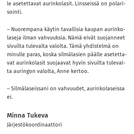
le ase­tet­ta­vat au­rin­ko­la­sit. Lins­seis­sä on po­la­ri­
soin­ti.
– Nuo­rem­pa­na käy­tin ta­val­li­sia kau­pan au­rin­ko­
la­se­ja ilman vah­vuuk­sia. Nämä eivät suo­jan­neet
si­vuil­ta tu­le­val­ta va­lol­ta. Tämä yh­dis­tel­mä on
mi­nul­le paras, koska sil­mä­la­sien pääl­le ase­tet­ta­
vat au­rin­ko­la­sit suo­jaa­vat hyvin si­vuil­ta tu­le­val­
ta au­rin­gon va­lol­ta, Anne ker­too.
– Sil­mä­la­seis­sa­ni on vah­vuu­det, au­rin­ko­la­seis­sa
ei.
Minna Tu­ke­va
Jär­jes­tö­koor­di­naat­to­ri