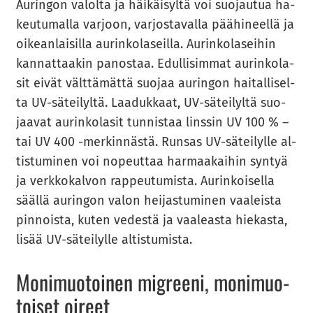
Au­rin­gon va­lol­ta ja häi­käi­syl­tä voi suo­jau­tua ha­
keu­tu­mal­la var­joon, var­jos­ta­val­la pää­hi­neel­lä ja
oi­kean­lai­sil­la au­rin­ko­la­seil­la. Au­rin­ko­la­sei­hin
kan­nat­taa­kin pa­nos­taa. Edul­li­sim­mat au­rin­ko­la­
sit eivät vält­tä­mät­tä suo­jaa au­rin­gon hai­tal­li­sel­
ta UV-​säteilyltä. Laa­duk­kaat, UV-​säteilyltä suo­
jaa­vat au­rin­ko­la­sit tun­nis­taa lins­sin UV 100 % –
tai UV 400 -​merkinnästä. Run­sas UV-​säteilylle al­
tis­tu­mi­nen voi no­peut­taa har­maa­kai­hin syn­tyä
ja verk­ko­kal­von rap­peu­tu­mis­ta. Au­rin­koi­sel­la
sääl­lä au­rin­gon valon hei­jas­tu­mi­nen vaa­leis­ta
pin­nois­ta, kuten ve­des­tä ja vaa­leas­ta hie­kas­ta,
lisää UV-​säteilylle al­tis­tu­mis­ta.
Mo­ni­muo­toi­nen migree­ni, mo­ni­muo­
toi­set oi­reet