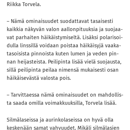
Riik­ka Tor­ve­la.
– Nämä omi­nai­suu­det suo­dat­ta­vat ta­sai­ses­ti
kaik­kia nä­ky­vän valon aal­lon­pi­tuuk­sia ja suo­jaa­
vat par­hai­ten häi­käis­ty­mi­sel­tä. Li­säk­si po­la­ri­soi­
dul­la lins­sil­lä voi­daan pois­taa häi­käi­sy­jä vaa­ka­
ta­soi­sis­ta pin­nois­ta kuten lumen ja veden pin­
nan hei­jas­teis­ta. Pei­li­pin­ta lisää vielä suo­jaus­ta,
sillä pei­li­pin­ta pei­laa ni­men­sä mu­kai­ses­ti osan
häi­käi­se­väs­tä va­los­ta pois.
– Tar­vit­taes­sa nämä omi­nai­suu­det on mah­dol­lis­
ta saada omil­la voi­mak­kuuk­sil­la, Tor­ve­la lisää.
Sil­mä­la­seis­sa ja au­rin­ko­la­seis­sa on hyvä olla
kes­ke­nään samat vah­vuu­det. Mi­kä­li sil­mä­la­sien