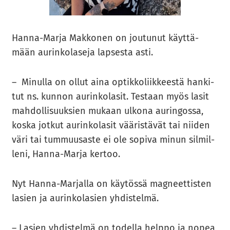
Hanna-​Marja Mak­ko­nen on jou­tu­nut käyt­tä­
mään au­rin­ko­la­se­ja lap­ses­ta asti.
– Mi­nul­la on ollut aina op­tik­ko­liik­kees­tä han­ki­
tut ns. kun­non au­rin­ko­la­sit. Tes­taan myös lasit
mah­dol­li­suuk­sien mu­kaan ul­ko­na au­rin­gos­sa,
koska jot­kut au­rin­ko­la­sit vää­ris­tä­vät tai nii­den
väri tai tum­muusas­te ei ole so­pi­va minun sil­mil­
le­ni, Hanna-​Marja ker­too.
Nyt Hanna-​Marjalla on käy­tös­sä mag­neet­tis­ten
la­sien ja au­rin­ko­la­sien yh­dis­tel­mä.
– La­sien yh­dis­tel­mä on to­del­la help­po ja nopea