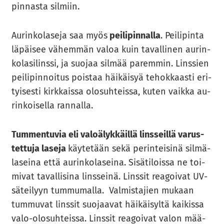
pin­nas­ta sil­miin.
Au­rin­ko­la­se­ja saa myös
pei­li­pin­nal­la
. Pei­li­pin­ta
lä­päi­see vä­hem­män valoa kuin ta­val­li­nen au­rin­
ko­la­si­lins­si, ja suo­jaa sil­mää pa­rem­min. Lins­sien
pei­li­pin­noi­tus pois­taa häi­käi­syä te­hok­kaas­ti eri­
tyi­ses­ti kirk­kais­sa olo­suh­teis­sa, kuten vaik­ka au­
rin­koi­sel­la ran­nal­la.
Tum­men­tu­via eli va­lo­ä­lyk­käil­lä lins­seil­lä va­rus­
tet­tu­ja la­se­ja
käy­te­tään sekä pe­rin­tei­si­nä sil­mä­
la­sei­na että au­rin­ko­la­sei­na. Si­sä­ti­lois­sa ne toi­
mi­vat ta­val­li­si­na lins­sei­nä. Lins­sit rea­goi­vat UV-​
säteilyyn tum­mu­mal­la. Val­mis­ta­jien mu­kaan
tum­mu­vat lins­sit suo­jaa­vat häi­käi­syl­tä kai­kis­sa
valo-​olosuhteissa. Lins­sit rea­goi­vat valon mää­