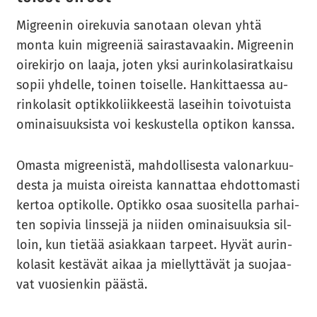
Migree­nin oi­re­ku­via sa­no­taan ole­van yhtä
monta kuin migree­niä sai­ras­ta­vaa­kin. Migree­nin
oi­re­kir­jo on laaja, joten yksi au­rin­ko­la­si­rat­kai­su
sopii yh­del­le, toi­nen toi­sel­le. Han­kit­taes­sa au­
rin­ko­la­sit op­tik­ko­liik­kees­tä la­sei­hin toi­vo­tuis­ta
omi­nai­suuk­sis­ta voi kes­kus­tel­la op­ti­kon kans­sa.
Omas­ta migree­nis­tä, mah­dol­li­ses­ta va­lo­nar­kuu­
des­ta ja muis­ta oi­reis­ta kan­nat­taa eh­dot­to­mas­ti
ker­toa op­ti­kol­le. Op­tik­ko osaa suo­si­tel­la par­hai­
ten so­pi­via lins­se­jä ja nii­den omi­nai­suuk­sia sil­
loin, kun tie­tää asiak­kaan tar­peet. Hyvät au­rin­
ko­la­sit kes­tä­vät aikaa ja miel­lyt­tä­vät ja suo­jaa­
vat vuo­sien­kin pääs­tä.