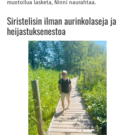
muo­toi­lua las­ke­ta, Ninni nau­rah­taa.
Si­ris­te­li­sin ilman au­rin­ko­la­se­ja ja
hei­jas­tuk­se­nes­toa