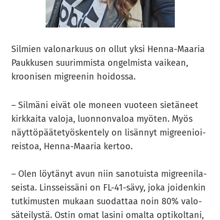
Sil­mien va­lo­nar­kuus on ollut yksi Henna-​Maaria
Pauk­kusen suu­rim­mis­ta on­gel­mis­ta vai­kean,
kroo­ni­sen migree­nin hoi­dos­sa.
– Sil­mä­ni eivät ole mo­neen vuo­teen sie­tä­neet
kirk­kai­ta va­lo­ja, luon­non­va­loa myö­ten. Myös
näyt­tö­pää­te­työs­ken­te­ly on li­sän­nyt migree­nioi­
reis­toa, Henna-​Maaria ker­too.
– Olen löy­tä­nyt avun niin sa­no­tuis­ta migree­ni­la­
seis­ta. Lins­seis­sä­ni on FL-41-sävy, joka joi­den­kin
tut­ki­mus­ten mu­kaan suo­dat­taa noin 80% va­lo­
sä­tei­lys­tä. Ostin omat la­si­ni omal­ta op­ti­kol­ta­ni,