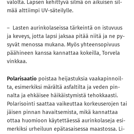
va­lol­ta. Lap­sen ke­hit­ty­vä silmä on ai­kui­sen sil­
mää alt­tiim­pi UV-​säteilylle.
– Las­ten au­rin­ko­la­seis­sa tär­kein­tä on is­tu­vuus
ja ke­veys, jotta lapsi jak­saa pitää niitä ja ne py­
sy­vät me­nos­sa mu­ka­na. Myös yh­teen­so­pi­vuus
pää­hi­neen kans­sa kan­nat­taa ko­keil­la, Tor­ve­la
vink­kaa.
Po­la­ri­saa­tio
pois­taa hei­jas­tuk­sia vaa­ka­pin­noil­
ta, esi­mer­kik­si mä­räl­tä as­fal­til­ta ja veden pin­
nal­ta ja eh­käi­see häi­käis­ty­mis­tä te­hok­kaas­ti.
Po­la­ri­soin­ti saat­taa vai­keut­taa kor­keus­e­ro­jen tai
jäi­sen pin­nan ha­vait­se­mis­ta, mikä kan­nat­taa
ottaa huo­mioon käy­tet­täes­sä au­rin­ko­la­se­ja esi­
mer­kik­si ur­hei­luun epä­ta­sai­ses­sa maas­tos­sa. Li­