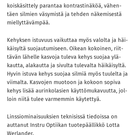
kois­kä­sit­te­ly pa­ran­taa kont­ras­ti­nä­köä, vä­hen­
täen sil­mien vä­sy­mis­tä ja teh­den nä­ke­mi­ses­tä
miel­lyt­tä­väm­pää.
Ke­hyk­sen is­tu­vuus vai­kut­taa myös va­lol­ta ja häi­
käi­syl­tä suo­jau­tu­mi­seen. Oi­kean ko­koi­nen, riit­
tä­vän lä­hel­le kas­vo­ja tu­le­va kehys suo­jaa ylä­
kaut­ta, ala­kaut­ta ja si­vul­ta tu­le­val­ta häi­käi­syl­tä.
Hyvin is­tu­va kehys suo­jaa sil­miä myös tuu­lel­ta ja
vii­mal­ta. Kas­vo­jen muo­toon ja ko­koon so­pi­va
kehys lisää au­rin­ko­la­sien käyt­tö­mu­ka­vuut­ta, jol­
loin niitä tulee var­mem­min käy­tet­tyä.
Lins­sio­mi­nai­suuk­sien tek­ni­sis­sä tie­dois­sa on
aut­ta­nut In­stru Op­tii­kan tuo­te­pääl­lik­kö Lotta
Werlander.