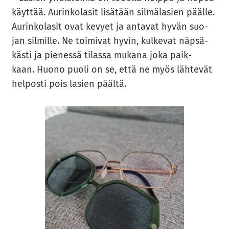
käyt­tää. Au­rin­ko­la­sit li­sä­tään sil­mä­la­sien pääl­le.
Au­rin­ko­la­sit ovat ke­vyet ja an­ta­vat hyvän suo­
jan sil­mil­le. Ne toi­mi­vat hyvin, kul­ke­vat näp­sä­
käs­ti ja pie­nes­sä ti­las­sa mu­ka­na joka paik­
kaan. Huono puoli on se, että ne myös läh­te­vät
hel­pos­ti pois la­sien pääl­tä.