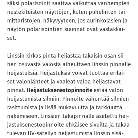
säk­si po­la­ri­soin­ti saat­taa vai­kut­taa van­hem­pien
nes­te­ki­teis­ten näyt­tö­jen, kuten pu­he­lin­ten tai
mit­ta­ris­to­jen, nä­ky­vyy­teen, jos au­rin­ko­la­sien ja
näy­tön po­la­ri­soin­tien suun­nat ovat vas­tak­kai­
set.
Lins­sin kir­kas pinta hei­jas­taa ta­kai­sin osan sii­
hen osu­vas­ta va­los­ta ai­heut­taen lins­sin pin­nal­le
hei­jas­tuk­sia. Hei­jas­tuk­sia voi­vat tuot­taa eri­lai­
set va­lon­läh­teet ja vaa­leat valoa hei­jas­ta­vat
pin­nat.
Hei­jas­tuk­se­nes­to­pin­noi­te
estää valon
hei­jas­tu­mis­ta sil­miin. Pin­noi­te vä­hen­tää sil­mien
ra­sit­tu­mis­ta ja lisää mu­ka­vuut­ta ja tark­kuut­ta
nä­ke­mi­seen. Lins­sien ta­ka­pin­nal­le ase­tet­tu hei­
jas­tuk­se­nes­to­pin­noi­te eh­käi­see si­vuil­ta ja takaa
tu­le­van UV-​säteilyn hei­jas­tu­mis­ta lins­sin si­sä­