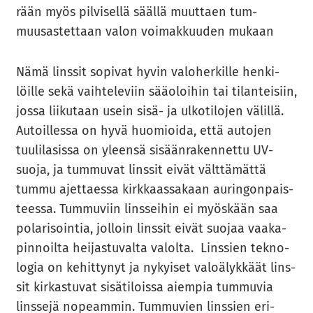
rään myös pil­vi­sel­lä sääl­lä muut­taen tum­
muusas­tet­taan valon voi­mak­kuu­den mu­kaan
Nämä lins­sit so­pi­vat hyvin va­lo­her­kil­le hen­ki­
löil­le sekä vaih­te­le­viin sää­oloi­hin tai ti­lan­tei­siin,
jossa lii­ku­taan usein sisä- ja ul­ko­ti­lo­jen vä­lil­lä.
Au­toil­les­sa on hyvä huo­mioi­da, että au­to­jen
tuu­li­la­sis­sa on yleen­sä si­sään­ra­ken­net­tu UV-​
suoja, ja tum­mu­vat lins­sit eivät vält­tä­mät­tä
tummu ajet­taes­sa kirk­kaas­sa­kaan au­rin­gon­pais­
tees­sa. Tum­mu­viin lins­sei­hin ei myös­kään saa
po­la­ri­soin­tia, jol­loin lins­sit eivät suo­jaa vaa­ka­
pin­noil­ta hei­jas­tu­val­ta va­lol­ta. Lins­sien tek­no­
lo­gia on ke­hit­ty­nyt ja ny­kyi­set va­lo­ä­lyk­käät lins­
sit kir­kas­tu­vat si­sä­ti­lois­sa ai­em­pia tum­mu­via
lins­se­jä no­peam­min. Tum­mu­vien lins­sien eri­