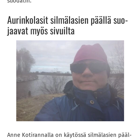
suo­da­tin.
Au­rin­ko­la­sit sil­mä­la­sien pääl­lä suo­
jaa­vat myös si­vuil­ta
Anne Ko­ti­ran­nal­la on käy­tös­sä sil­mä­la­sien pääl­