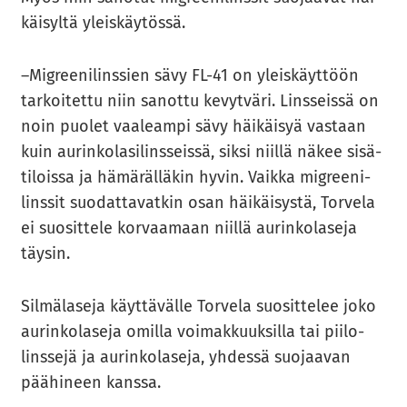
käi­syl­tä yleis­käy­tös­sä.
–Migree­ni­lins­sien sävy FL-41 on yleis­käyt­töön
tar­koi­tet­tu niin sa­not­tu ke­vyt­vä­ri. Lins­seis­sä on
noin puo­let vaa­leam­pi sävy häi­käi­syä vas­taan
kuin au­rin­ko­la­si­lins­seis­sä, siksi niil­lä näkee si­sä­
ti­lois­sa ja hä­mä­räl­lä­kin hyvin. Vaik­ka migree­ni­
lins­sit suo­dat­ta­vat­kin osan häi­käi­sys­tä, Tor­ve­la
ei suo­sit­te­le kor­vaa­maan niil­lä au­rin­ko­la­se­ja
täy­sin.
Sil­mä­la­se­ja käyt­tä­väl­le Tor­ve­la suo­sit­te­lee joko
au­rin­ko­la­se­ja omil­la voi­mak­kuuk­sil­la tai pii­lo­
lins­se­jä ja au­rin­ko­la­se­ja, yh­des­sä suo­jaa­van
pää­hi­neen kans­sa.