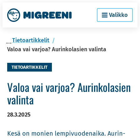
Siir­
Etusi­
Valikko
ry
vu
si­
säl­
Tie­toar­tik­ke­lit
töön
Valoa vai varjoa? Aurinkolasien valinta
TIETOARTIKKELIT
Valoa vai var­joa? Au­rin­ko­la­sien
va­lin­ta
28.3.2025
Kesä on mo­nien lem­pi­vuo­den­ai­ka. Au­rin­