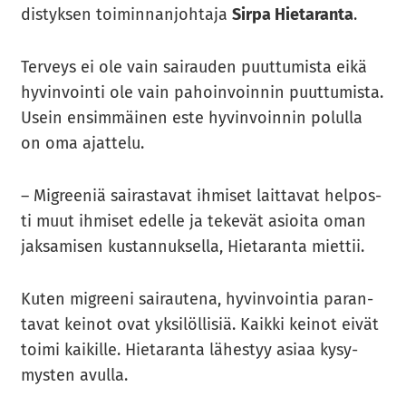
dis­tyk­sen toi­min­nan­joh­ta­ja
Sirpa Hie­ta­ran­ta
.
Ter­veys ei ole vain sai­rau­den puut­tu­mis­ta eikä
hy­vin­voin­ti ole vain pa­hoin­voin­nin puut­tu­mis­ta.
Usein en­sim­mäi­nen este hy­vin­voin­nin po­lul­la
on oma ajat­te­lu.
– Migree­niä sai­ras­ta­vat ih­mi­set lait­ta­vat hel­pos­
ti muut ih­mi­set edel­le ja te­ke­vät asioi­ta oman
jak­sa­mi­sen kus­tan­nuk­sel­la, Hie­ta­ran­ta miet­tii.
Kuten migree­ni sai­rau­te­na, hy­vin­voin­tia pa­ran­
ta­vat kei­not ovat yk­si­löl­li­siä. Kaik­ki kei­not eivät
toimi kai­kil­le. Hie­ta­ran­ta lä­hes­tyy asiaa ky­sy­
mys­ten avul­la.