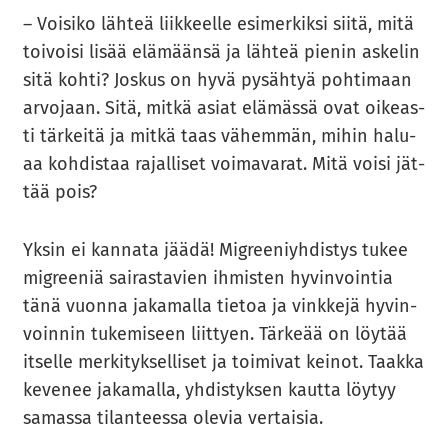
– Voi­si­ko läh­teä liik­keel­le esi­mer­kik­si siitä, mitä
toi­voi­si lisää elä­mään­sä ja läh­teä pie­nin as­ke­lin
sitä kohti? Jos­kus on hyvä py­säh­tyä poh­ti­maan
ar­vo­jaan. Sitä, mitkä asiat elä­mäs­sä ovat oi­keas­
ti tär­kei­tä ja mitkä taas vä­hem­män, mihin ha­lu­
aa koh­dis­taa ra­jal­li­set voi­ma­va­rat. Mitä voisi jät­
tää pois?
Yksin ei kan­na­ta jäädä! Migree­niyh­dis­tys tukee
migree­niä sai­ras­ta­vien ih­mis­ten hy­vin­voin­tia
tänä vuon­na ja­ka­mal­la tie­toa ja vink­ke­jä hy­vin­
voin­nin tu­ke­mi­seen liit­tyen. Tär­ke­ää on löy­tää
it­sel­le mer­ki­tyk­sel­li­set ja toi­mi­vat kei­not. Taak­ka
ke­ve­nee ja­ka­mal­la, yh­dis­tyk­sen kaut­ta löy­tyy
sa­mas­sa ti­lan­tees­sa ole­via ver­tai­sia.