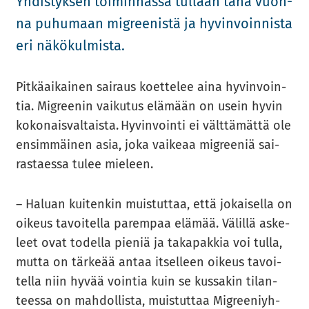
Yh­dis­tyk­sen toi­min­nas­sa tul­laan tänä vuon­
na pu­hu­maan migree­nis­tä ja hy­vin­voin­nis­ta
eri nä­kö­kul­mis­ta.
Pit­kä­ai­kai­nen sai­raus koet­te­lee aina hy­vin­voin­
tia. Migree­nin vai­ku­tus elä­mään on usein hyvin
ko­ko­nais­val­tais­ta. Hy­vin­voin­ti ei vält­tä­mät­tä ole
en­sim­mäi­nen asia, joka vai­ke­aa migree­niä sai­
ras­taes­sa tulee mie­leen.
– Ha­luan kui­ten­kin muis­tut­taa, että jo­kai­sel­la on
oi­keus ta­voi­tel­la pa­rem­paa elä­mää. Vä­lil­lä as­ke­
leet ovat to­del­la pie­niä ja ta­ka­pak­kia voi tulla,
mutta on tär­ke­ää antaa it­sel­leen oi­keus ta­voi­
tel­la niin hyvää voin­tia kuin se kus­sa­kin ti­lan­
tees­sa on mah­dol­lis­ta, muis­tut­taa Migree­niyh­