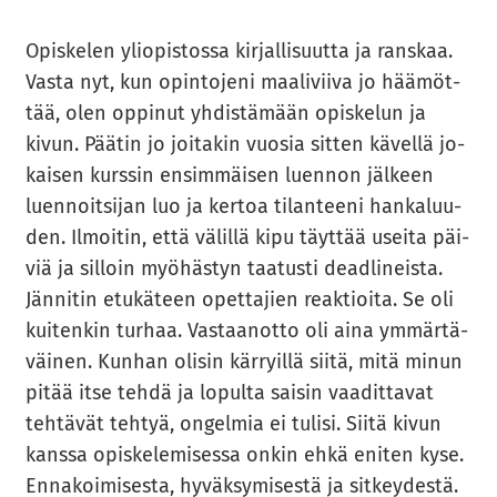
Opis­ke­len yli­opis­tos­sa kir­jal­li­suut­ta ja rans­kaa.
Vasta nyt, kun opin­to­je­ni maa­li­vii­va jo hää­möt­
tää, olen op­pi­nut yh­dis­tä­mään opis­ke­lun ja
kivun. Pää­tin jo joi­ta­kin vuo­sia sit­ten kä­vel­lä jo­
kai­sen kurs­sin en­sim­mäi­sen luen­non jäl­keen
luen­noit­si­jan luo ja ker­toa ti­lan­tee­ni han­ka­luu­
den. Il­moi­tin, että vä­lil­lä kipu täyt­tää usei­ta päi­
viä ja sil­loin myö­häs­tyn taa­tus­ti dead­li­neis­ta.
Jän­ni­tin etu­kä­teen opet­ta­jien reak­tioi­ta. Se oli
kui­ten­kin tur­haa. Vas­taan­ot­to oli aina ym­mär­tä­
väi­nen. Kun­han oli­sin kär­ryil­lä siitä, mitä minun
pitää itse tehdä ja lo­pul­ta sai­sin vaa­dit­ta­vat
teh­tä­vät teh­tyä, on­gel­mia ei tu­li­si. Siitä kivun
kans­sa opis­ke­le­mi­ses­sa onkin ehkä eni­ten kyse.
En­na­koi­mi­ses­ta, hy­väk­sy­mi­ses­tä ja sit­key­des­tä.