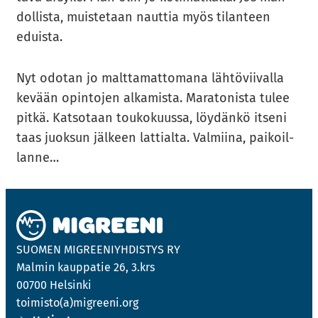
dol­lis­ta, muis­te­taan naut­tia myös ti­lan­teen
eduis­ta.
Nyt odo­tan jo malt­ta­mat­to­ma­na läh­tö­vii­val­la
ke­vään opin­to­jen al­ka­mis­ta. Ma­ra­to­nis­ta tulee
pitkä. Kat­so­taan tou­ko­kuus­sa, löy­dän­kö it­se­ni
taas juok­sun jäl­keen lat­tial­ta. Val­mii­na, pai­koil­
lan­ne…
SUO­MEN MIGREE­NIYH­DIS­TYS RY
Mal­min kaup­pa­tie 26, 3.krs
00700 Hel­sin­ki
toi­mis­to(a)migree­ni.org