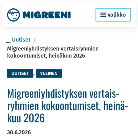
Siir­
Etusi­
Valikko
ry
vu
si­
säl­
Uu­ti­set
töön
Migreeniyhdistyksen vertaisryhmien
kokoontumiset, heinäkuu 2026
,
UUTISET
YLEINEN
Migree­niyh­dis­tyk­sen ver­tais­
ryh­mien ko­koon­tu­mi­set, hei­nä­
kuu 2026
30.6.2026