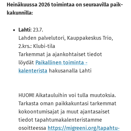
Hei­nä­kuus­sa 2026 toi­min­taa on seu­raa­vil­la paik­
ka­kun­nil­la:
Lahti
: 23.7.
Lahden palvelutori, Kauppakeskus Trio,
2.krs.: Klubi-tila
Tarkemmat ja ajankohtaiset tiedot
löydät
Pai­kal­li­nen toi­min­ta -​​
kalenterista
hakusanalla Lahti
HUOM! Aikatauluihin voi tulla muutoksia.
Tarkasta oman paikkakuntasi tarkemmat
kokoontumisajat ja muut ajantasaiset
tiedot tapahtumakalenteristamme
osoitteessa
https://migree­ni.org/ta­pah­tu­