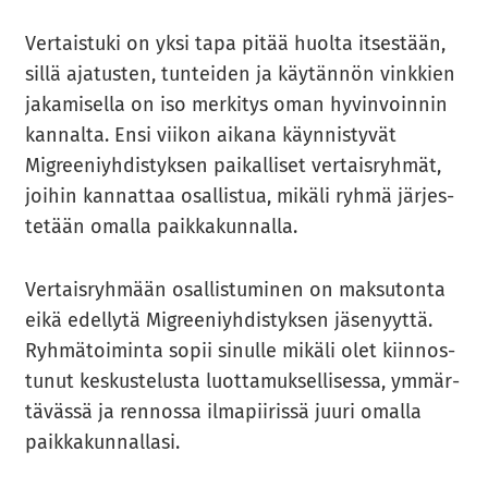
Ver­tais­tu­ki on yksi tapa pitää huol­ta it­ses­tään,
sillä aja­tus­ten, tun­tei­den ja käy­tän­nön vink­kien
ja­ka­mi­sel­la on iso mer­ki­tys oman hy­vin­voin­nin
kan­nal­ta. Ensi vii­kon ai­ka­na käyn­nis­ty­vät
Migree­niyh­dis­tyk­sen pai­kal­li­set ver­tais­ryh­mät,
joi­hin kan­nat­taa osal­lis­tua, mi­kä­li ryhmä jär­jes­
te­tään omal­la paik­ka­kun­nal­la.
Ver­tais­ryh­mään osal­lis­tu­mi­nen on mak­su­ton­ta
eikä edel­ly­tä Migree­niyh­dis­tyk­sen jä­se­nyyt­tä.
Ryh­mä­toi­min­ta sopii si­nul­le mi­kä­li olet kiin­nos­
tu­nut kes­kus­te­lus­ta luot­ta­muk­sel­li­ses­sa, ym­mär­
tä­väs­sä ja ren­nos­sa il­ma­pii­ris­sä juuri omal­la
paik­ka­kun­nal­la­si.