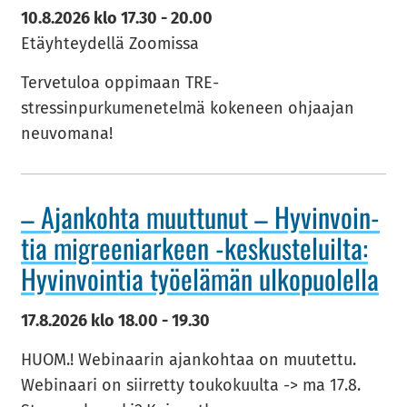
10.8.2026
klo
17.30
-
20.00
Etäyhteydellä Zoomissa
Ter­ve­tu­loa op­pi­maan TRE-​​​​​
stressinpurkumenetelmä ko­ke­neen oh­jaa­jan
neu­vo­ma­na!
– Ajan­koh­ta muut­tu­nut – Hy­vin­voin­
tia migree­niar­keen -​keskusteluilta:
Hy­vin­voin­tia työ­elä­män ul­ko­puo­lel­la
17.8.2026
klo
18.00
-
19.30
HUOM.! Webinaarin ajan­koh­taa on muu­tet­tu.
Webinaari on siir­ret­ty tou­ko­kuul­ta -> ma 17.8.