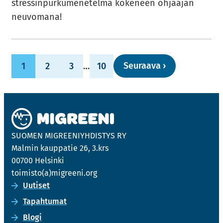
stressinpurkumenetelmä ko­ke­neen oh­jaa­jan
neu­vo­ma­na!
Seu­raa­va
›
1
2
3
…
10
SUO­MEN MIGREE­NIYH­DIS­TYS RY
Mal­min kaup­pa­tie 26, 3.krs
00700 Hel­sin­ki
toi­mis­to(a)migree­ni.org
Uu­ti­set
Ta­pah­tu­mat
Blogi