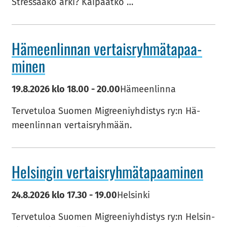
Stres­saa­ko arki? Kai­paat­ko …
Hä­meen­lin­nan ver­tais­ryh­mä­ta­paa­
mi­nen
19.8.2026
klo
18.00
-
20.00
Hämeenlinna
Ter­ve­tu­loa Suo­men Migree­niyh­dis­tys ry:n Hä­
meen­lin­nan ver­tais­ryh­mään.
Hel­sin­gin ver­tais­ryh­mä­ta­paa­mi­nen
24.8.2026
klo
17.30
-
19.00
Helsinki
Ter­ve­tu­loa Suo­men Migree­niyh­dis­tys ry:n Hel­sin­