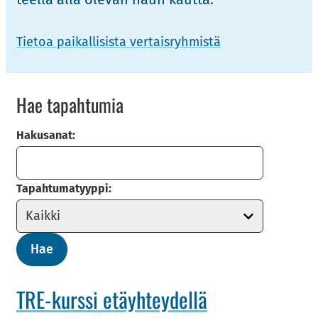
Tie­toa pai­kal­li­sis­ta ver­tais­ryh­mis­tä
Hae ta­pah­tu­mia
Hakusanat:
Tapahtumatyyppi:
Hae
TRE-​kurssi etäyh­tey­del­lä