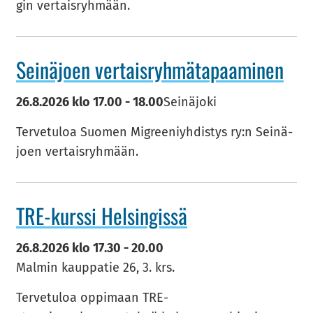
gin ver­tais­ryh­mään.
Sei­nä­joen ver­tais­ryh­mä­ta­paa­mi­nen
26.8.2026
klo
17.00
-
18.00
Seinäjoki
Ter­ve­tu­loa Suo­men Migree­niyh­dis­tys ry:n Sei­nä­
joen ver­tais­ryh­mään.
TRE-​kurssi Hel­sin­gis­sä
26.8.2026
klo
17.30
-
20.00
Malmin kauppatie 26, 3. krs.
Ter­ve­tu­loa op­pi­maan TRE-​​