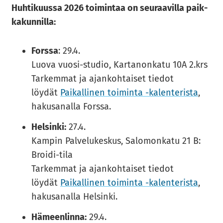
Huh­ti­kuus­sa 2026 toi­min­taa on seu­raa­vil­la paik­
ka­kun­nil­la:
Forssa
: 29.4.
Luova vuosi-studio, Kartanonkatu 10A 2.krs
Tarkemmat ja ajankohtaiset tiedot
löydät
Pai­kal­li­nen toi­min­ta -​​kalenterista
,
hakusanalla Forssa.
Helsinki:
27.4.
Kampin Palvelukeskus, Salomonkatu 21 B:
Broidi-tila
Tarkemmat ja ajankohtaiset tiedot
löydät
Pai­kal­li­nen toi­min­ta -​​kalenterista
,
hakusanalla Helsinki.
Hämeenlinna:
29.4.