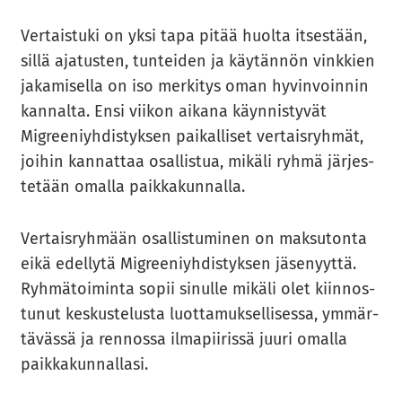
Ver­tais­tu­ki on yksi tapa pitää huol­ta it­ses­tään,
sillä aja­tus­ten, tun­tei­den ja käy­tän­nön vink­kien
ja­ka­mi­sel­la on iso mer­ki­tys oman hy­vin­voin­nin
kan­nal­ta. Ensi vii­kon ai­ka­na käyn­nis­ty­vät
Migree­niyh­dis­tyk­sen pai­kal­li­set ver­tais­ryh­mät,
joi­hin kan­nat­taa osal­lis­tua, mi­kä­li ryhmä jär­jes­
te­tään omal­la paik­ka­kun­nal­la.
Ver­tais­ryh­mään osal­lis­tu­mi­nen on mak­su­ton­ta
eikä edel­ly­tä Migree­niyh­dis­tyk­sen jä­se­nyyt­tä.
Ryh­mä­toi­min­ta sopii si­nul­le mi­kä­li olet kiin­nos­
tu­nut kes­kus­te­lus­ta luot­ta­muk­sel­li­ses­sa, ym­mär­
tä­väs­sä ja ren­nos­sa il­ma­pii­ris­sä juuri omal­la
paik­ka­kun­nal­la­si.