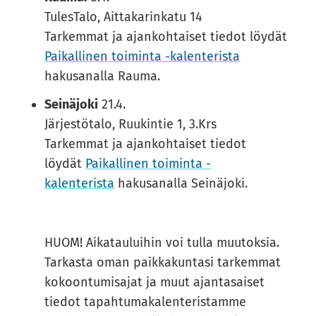
TulesTalo, Aittakarinkatu 14
Tarkemmat ja ajankohtaiset tiedot löydät
Pai­kal­li­nen toi­min­ta -​kalenterista
hakusanalla Rauma.
Seinäjoki
21.4.
Järjestötalo, Ruukintie 1, 3.Krs
Tarkemmat ja ajankohtaiset tiedot
löydät
Pai­kal­li­nen toi­min­ta -​​
kalenterista
hakusanalla Seinäjoki.
HUOM! Aikatauluihin voi tulla muutoksia.
Tarkasta oman paikkakuntasi tarkemmat
kokoontumisajat ja muut ajantasaiset
tiedot tapahtumakalenteristamme