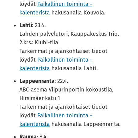
löydät
Pai­kal­li­nen toi­min­ta -​​
kalenterista
hakusanalla Kouvola.
Lahti
: 23.4.
Lahden palvelutori, Kauppakeskus Trio,
2.krs.: Klubi-tila
Tarkemmat ja ajankohtaiset tiedot
löydät
Pai­kal­li­nen toi­min­ta -​​
kalenterista
hakusanalla Lahti.
Lappeenranta
: 22.4.
ABC-asema Viipurinportin kokoustila,
Hirsimäenkatu 1
Tarkemmat ja ajankohtaiset tiedot
löydät
Pai­kal­li­nen toi­min­ta -​​
kalenterista
hakusanalla Lappeenranta.
Rauma:
8.4.