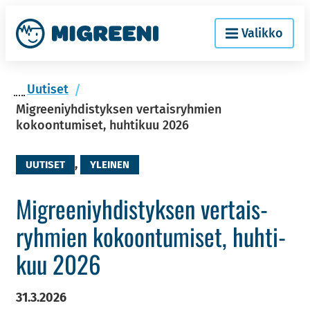
Siir­
Etusi­
Valikko
ry
vu
si­
säl­
Uu­ti­set
töön
Migreeniyhdistyksen vertaisryhmien
kokoontumiset, huhtikuu 2026
,
UUTISET
YLEINEN
Migree­niyh­dis­tyk­sen ver­tais­
ryh­mien ko­koon­tu­mi­set, huh­ti­
kuu 2026
31.3.2026