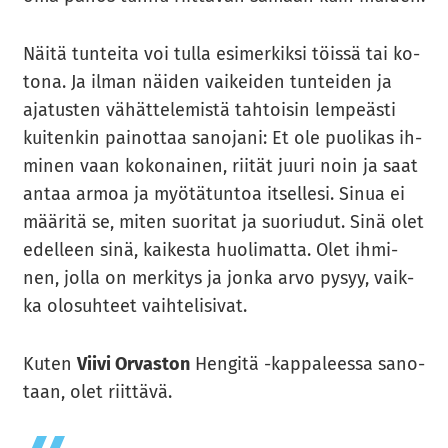
Näitä tun­tei­ta voi tulla esi­mer­kik­si töis­sä tai ko­
to­na. Ja ilman näi­den vai­kei­den tun­tei­den ja
aja­tus­ten vä­hät­te­le­mis­tä tah­toi­sin lem­peäs­ti
kui­ten­kin pai­not­taa sa­no­ja­ni: Et ole puo­li­kas ih­
mi­nen vaan ko­ko­nai­nen, rii­tät juuri noin ja saat
antaa armoa ja myö­tä­tun­toa it­sel­le­si. Sinua ei
mää­ri­tä se, miten suo­ri­tat ja suo­riu­dut. Sinä olet
edel­leen sinä, kai­kes­ta huo­li­mat­ta. Olet ih­mi­
nen, jolla on mer­ki­tys ja jonka arvo pysyy, vaik­
ka olo­suh­teet vaih­te­li­si­vat.
Kuten
Viivi Or­vas­ton
Hen­gi­tä -​kappaleessa sa­no­
taan, olet riit­tä­vä.