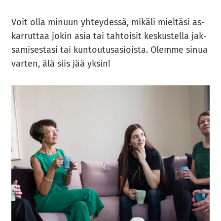
Voit olla mi­nuun yh­tey­des­sä, mi­kä­li miel­tä­si as­
kar­rut­taa jokin asia tai tah­toi­sit kes­kus­tel­la jak­
sa­mi­ses­ta­si tai kun­tou­tus­asiois­ta. Olem­me sinua
var­ten, älä siis jää yksin!