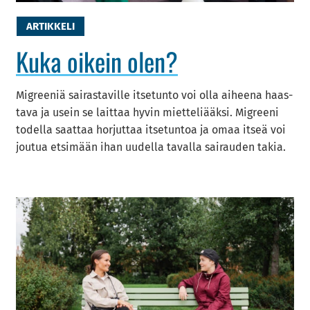
AR­TIK­KE­LI
Kuka oi­kein olen?
Migree­niä sai­ras­ta­vil­le it­se­tun­to voi olla ai­hee­na haas­
ta­va ja usein se lait­taa hyvin miet­te­li­ääk­si. Migree­ni
to­del­la saat­taa hor­jut­taa it­se­tun­toa ja omaa itseä voi
jou­tua et­si­mään ihan uu­del­la ta­val­la sai­rau­den takia.