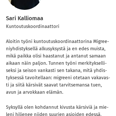
Sari Kal­lio­maa
Kun­tou­tus­koor­di­naat­to­ri
Aloi­tin työni kun­tou­tus­koor­di­naat­to­ri­na Migree­
niyh­dis­tyk­sel­lä al­kusyk­sys­tä ja en edes muis­ta,
mikä paik­ka olisi haas­ta­nut ja an­ta­nut sa­maan
ai­kaan näin pal­jon. Tun­nen työni mer­ki­tyk­sel­li­
sek­si ja sei­son van­kas­ti sen ta­ka­na, mitä yh­dis­
tyk­ses­sä ta­voi­tel­laan: migree­ni ote­taan va­ka­vas­
ti ja siitä kär­si­vät saa­vat tar­vit­se­man­sa tuen,
avun ja ar­vok­kaan elä­män.
Syk­syl­lä olen koh­dan­nut ki­vus­ta kär­si­viä ja mie­
le­ni hil­je­nee nii­den suu­rien asioi­den edes­sä,