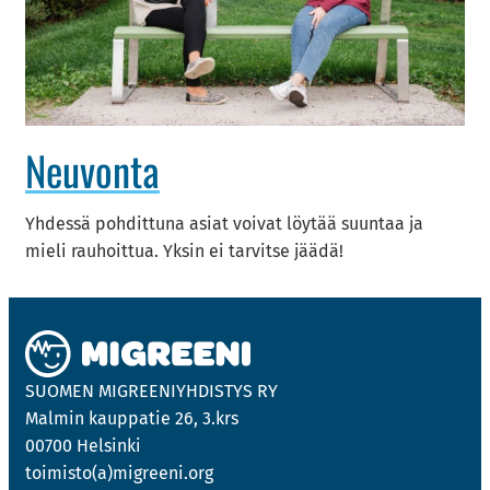
Neu­von­ta
Yh­des­sä poh­dit­tu­na asiat voi­vat löy­tää suun­taa ja
mieli rau­hoit­tua. Yksin ei tar­vit­se jäädä!
SUO­MEN MIGREE­NIYH­DIS­TYS RY
Mal­min kaup­pa­tie 26, 3.krs
00700 Hel­sin­ki
toi­mis­to(a)migree­ni.org