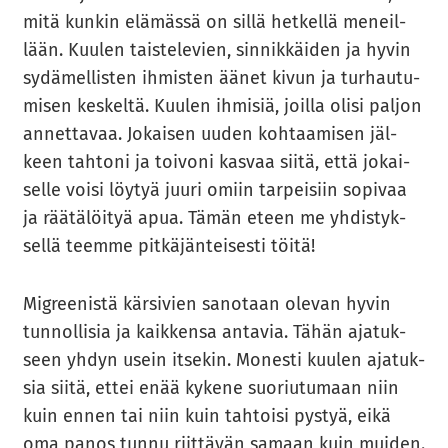
mitä kun­kin elä­mäs­sä on sillä het­kel­lä me­neil­
lään. Kuu­len tais­te­le­vien, sin­nik­käi­den ja hyvin
sy­dä­mel­lis­ten ih­mis­ten äänet kivun ja tur­hau­tu­
mi­sen kes­kel­tä. Kuu­len ih­mi­siä, joil­la olisi pal­jon
an­net­ta­vaa. Jo­kai­sen uuden koh­taa­mi­sen jäl­
keen tah­to­ni ja toi­vo­ni kas­vaa siitä, että jo­kai­
sel­le voisi löy­tyä juuri omiin tar­pei­siin so­pi­vaa
ja rää­tä­löi­tyä apua. Tämän eteen me yh­dis­tyk­
sel­lä teem­me pit­kä­jän­tei­ses­ti töitä!
Migree­nis­tä kär­si­vien sa­no­taan ole­van hyvin
tun­nol­li­sia ja kaik­ken­sa an­ta­via. Tähän aja­tuk­
seen yhdyn usein it­se­kin. Mo­nes­ti kuu­len aja­tuk­
sia siitä, ettei enää ky­ke­ne suo­riu­tu­maan niin
kuin ennen tai niin kuin tah­toi­si pys­tyä, eikä
oma panos tunnu riit­tä­vän sa­maan kuin mui­den.