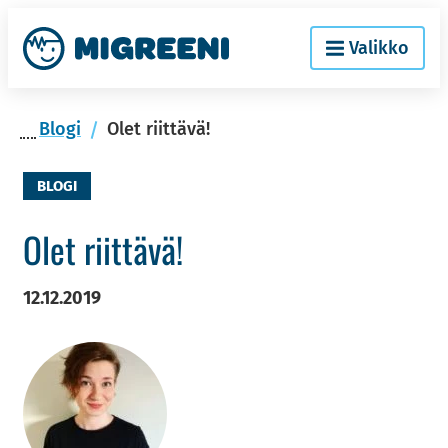
Siir­
Etusi­
Valikko
ry
vu
si­
säl­
Blogi
Olet riittävä!
töön
BLOGI
Olet riit­tä­vä!
12.12.2019