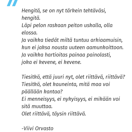
Hengitä, se on nyt tärkein tehtäväsi,
hengitä.
Läpi pelon raskaan peiton uskalla, olla
elossa.
Ja vaikka tiedät miltä tuntuu arkiaamuisin,
kun ei jaksa nousta uuteen aamunkoittoon.
Ja vaikka hartioitas painaa painolasti,
joka ei kevene, ei kevene.
Tiesitkö, että juuri nyt, olet riittävä, riittävä?
Tiesitkö, olet kauneinta, mitä maa voi
päällään kantaa?
Ei menneisyys, ei nykyisyys, ei mikään voi
sitä muuttaa.
Olet riittävä, täysin riittävä.
-Viivi Orvasto