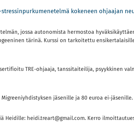
-​​​​​stressinpurkumenetelmä ko­ke­neen oh­jaa­jan neu
menetelmän, jossa au­to­no­mis­ta her­mos­toa hy­väk­si­käyt­t
­gee­ni­nen tä­ri­nä. Kurs­si on tar­koi­tet­tu en­si­ker­ta­lai­sil
ti­fioi­tu TRE-​​​ohjaaja, tans­si­tai­tei­li­ja, psyyk­ki­nen val­
gree­niyh­dis­tyk­sen jä­se­nil­le ja 80 euroa ei-​​​jäsenille.
s­tiä Hei­dil­le: heidi.treart@gmail.com. Kerro il­moit­tau­tues­