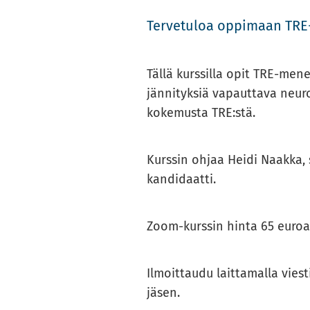
Ter­ve­tu­loa op­pi­maan TRE
Tällä kurs­sil­la opit TRE-​​​​​
jän­ni­tyk­siä va­paut­ta­va neu­ro
ko­ke­mus­ta TRE:stä.
Kurs­sin ohjaa Heidi Naak­ka, ser­
kan­di­daat­ti.
Zoom-​​​kurssin hinta 65 euroa Mi
Il­moit­tau­du lait­ta­mal­la vie
jäsen.