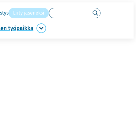
Hakusanat
s­tys
Liity jä­se­nek­si
Hae
­nen työ­paik­ka
Migreeniystävällinen
työpaikka
alasivut