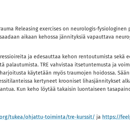
u­ma Re­lea­sing exercises on neurologis-​​​​​fysiologinen pr
aa­daan ai­kaan ke­hos­sa jän­ni­tyk­siä va­paut­ta­va neu­ro­g
res­sioi­rei­ta ja ede­saut­taa kehon ren­tou­tu­mis­ta sekä e
s­tä pa­lau­tu­mis­ta. TRE vah­vis­taa it­se­tun­te­mus­ta ja voi­
​​​harjoitusta käy­te­tään myös trau­mo­jen hoi­dos­sa. Sään­nö
i­ti­lan­teis­sa ker­ty­neet kroo­ni­set li­has­jän­ni­tyk­set al
saan­tua. Kun keho löy­tää ta­kai­sin luon­tai­seen ta­sa­pai
org/tukea/ohjattu-​​toiminta/tre-​​kurssit/
ja
https://feel