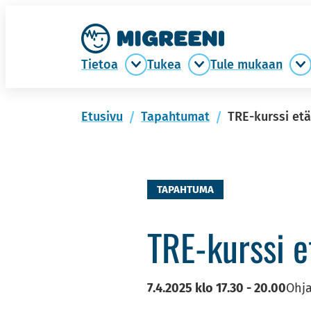
Siir­
Etusi­
ry
vu
si­
Tie­toa
Tukea
Tule mu­kaan
Tietoa
Tukea
T
säl­
alasivut
alasivut
m
töön
al
Etusi­vu
Ta­pah­tu­mat
TRE-kurssi et
TAPAHTUMA
TRE-​kurssi et
7.4.2025
klo
17.30
-
20.00
Ohja