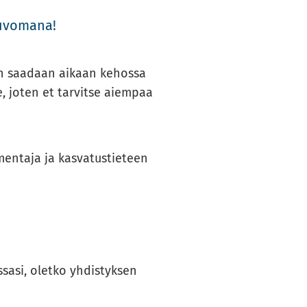
­vo­ma­na!
äen saa­daan ai­kaan ke­hos­sa
­le, joten et tar­vit­se ai­em­paa
men­ta­ja ja kas­va­tus­tie­teen
sa­si, olet­ko yh­dis­tyk­sen