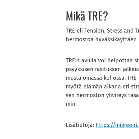
Mikä TRE?
TRE eli Ten­sion, Stress and Tra
her­mos­toa hy­väk­si­käyt­täen s
TRE:n avul­la voi hel­pot­taa st
psyyk­ki­sen ra­si­tuk­sen jäl­kei
mus­ta omas­sa ke­hos­sa. TRE-​​
myötä elä­män ai­ka­na eri stres­s
sen her­mos­ton yli­vi­reys ta­
min.
Li­sä­tie­to­ja:
https://migree­ni.