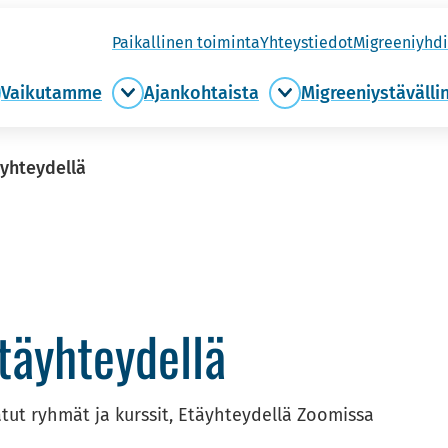
Pai­kal­li­nen toi­min­ta
Yh­teys­tie­dot
Migree­niyh­di
Vai­ku­tam­me
Ajan­koh­tais­ta
Migree­niys­tä­väl­li
ule
Vaikutamme
Ajankohtaista
ukaan
alasivut
alasivut
asivut
äyhteydellä
äyh­tey­del­lä
tut ryhmät ja kurssit, Etäyhteydellä Zoomissa