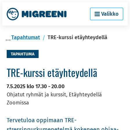
Siir­
Etusi­
Valikko
ry
vu
si­
säl­
Ta­pah­tu­mat
TRE-kurssi etäyhteydellä
töön
TAPAHTUMA
TRE-​kurssi etäyh­tey­del­lä
7.5.2025
klo
17.30
-
20.00
Ohjatut ryhmät ja kurssit, Etäyhteydellä
Zoomissa
Ter­ve­tu­loa op­pi­maan TRE-​​​​​
stressinpurkumenetelmä ko­ke­neen oh­jaa­