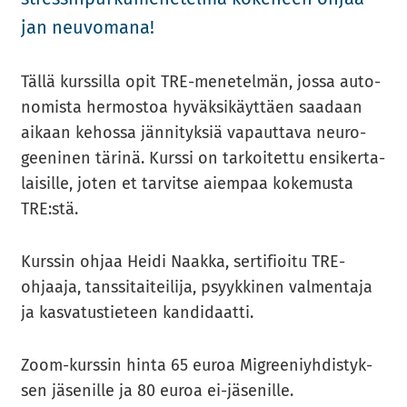
jan neu­vo­ma­na!
Tällä kurs­sil­la opit TRE-​​​​​menetelmän, jossa au­to­
no­mis­ta her­mos­toa hy­väk­si­käyt­täen saa­daan
ai­kaan ke­hos­sa jän­ni­tyk­siä va­paut­ta­va neu­ro­
gee­ni­nen tä­ri­nä. Kurs­si on tar­koi­tet­tu en­si­ker­ta­
lai­sil­le, joten et tar­vit­se ai­em­paa ko­ke­mus­ta
TRE:stä.
Kurs­sin ohjaa Heidi Naak­ka, ser­ti­fioi­tu TRE-​​​
ohjaaja, tans­si­tai­tei­li­ja, psyyk­ki­nen val­men­ta­ja
ja kas­va­tus­tie­teen kan­di­daat­ti.
Zoom-​​​kurssin hinta 65 euroa Migree­niyh­dis­tyk­
sen jä­se­nil­le ja 80 euroa ei-​​​jäsenille.