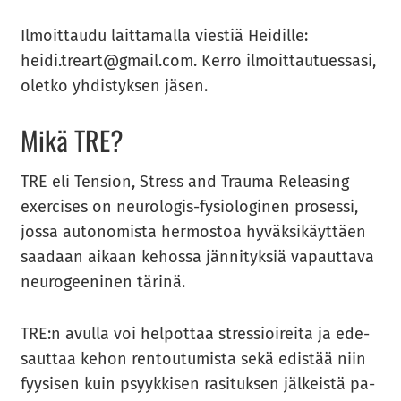
Il­moit­tau­du lait­ta­mal­la vies­tiä Hei­dil­le:
heidi.treart@gmail.com. Kerro il­moit­tau­tues­sa­si,
olet­ko yh­dis­tyk­sen jäsen.
Mikä TRE?
TRE eli Ten­sion, Stress and Trau­ma Re­lea­sing
exercises on neurologis-​​​​​fysiologinen pro­ses­si,
jossa au­to­no­mis­ta her­mos­toa hy­väk­si­käyt­täen
saa­daan ai­kaan ke­hos­sa jän­ni­tyk­siä va­paut­ta­va
neu­ro­gee­ni­nen tä­ri­nä.
TRE:n avul­la voi hel­pot­taa stres­sioi­rei­ta ja ede­
saut­taa kehon ren­tou­tu­mis­ta sekä edis­tää niin
fyy­si­sen kuin psyyk­ki­sen ra­si­tuk­sen jäl­keis­tä pa­