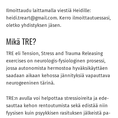
Il­moit­tau­du lait­ta­mal­la vies­tiä Hei­dil­le:
heidi.treart@gmail.com. Kerro il­moit­tau­tues­sa­si,
olet­ko yh­dis­tyk­sen jäsen.
Mikä TRE?
TRE eli Ten­sion, Stress and Trau­ma Re­lea­sing
exercises on neurologis-​​fysiologinen pro­ses­si,
jossa au­to­no­mis­ta her­mos­toa hy­väk­si­käyt­täen
saa­daan ai­kaan ke­hos­sa jän­ni­tyk­siä va­paut­ta­va
neu­ro­gee­ni­nen tä­ri­nä.
TRE:n avul­la voi hel­pot­taa stres­sioi­rei­ta ja ede­
saut­taa kehon ren­tou­tu­mis­ta sekä edis­tää niin
fyy­si­sen kuin psyyk­ki­sen ra­si­tuk­sen jäl­keis­tä pa­