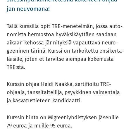
jan neu­vo­ma­na!
Tällä kurs­sil­la opit TRE-​​menetelmän, jossa au­to­
no­mis­ta her­mos­toa hy­väk­si­käyt­täen saa­daan
ai­kaan ke­hos­sa jän­ni­tyk­siä va­paut­ta­va neu­ro­
gee­ni­nen tä­ri­nä. Kurs­si on tar­koi­tet­tu en­si­ker­ta­
lai­sil­le, joten et tar­vit­se ai­em­paa ko­ke­mus­ta
TRE:stä.
Kurs­sin ohjaa Heidi Naak­ka, ser­ti­fioi­tu TRE-​​
ohjaaja, tans­si­tai­tei­li­ja, psyyk­ki­nen val­men­ta­ja
ja kas­va­tus­tie­teen kan­di­daat­ti.
Kurs­sin hinta on Migree­niyh­dis­tyk­sen jä­se­nil­le
79 euroa ja muil­le 95 euroa.