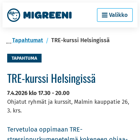
Siir­
Etusi­
Valikko
ry
vu
si­
säl­
Ta­pah­tu­mat
TRE-kurssi Helsingissä
töön
TAPAHTUMA
TRE-​kurssi Hel­sin­gis­sä
7.4.2026
klo
17.30
-
20.00
Ohjatut ryhmät ja kurssit, Malmin kauppatie 26,
3. krs.
Ter­ve­tu­loa op­pi­maan TRE-​​
stressinpurkumenetelmä ko­ke­neen oh­jaa­