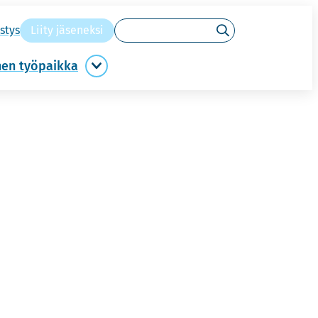
Hakusanat
s­tys
Liity jä­se­nek­si
Hae
­nen työ­paik­ka
Migreeniystävällinen
työpaikka
alasivut