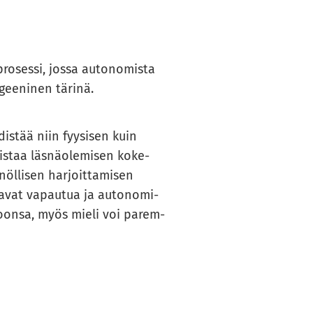
­ses­si, jossa au­to­no­mis­ta
ee­ni­nen tä­ri­nä.
dis­tää niin fyy­si­sen kuin
mis­taa läs­nä­ole­mi­sen ko­ke­
­li­sen har­joit­ta­mi­sen
­ka­vat va­pau­tua ja au­to­no­mi­
­noon­sa, myös mieli voi pa­rem­