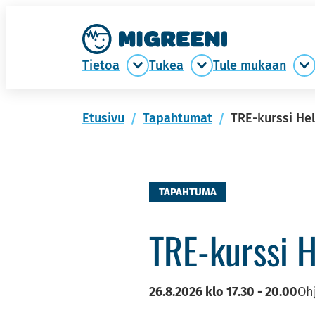
Siir­
Etusi­
ry
vu
si­
Tie­toa
Tukea
Tule mu­kaan
Tietoa
Tukea
T
säl­
alasivut
alasivut
m
töön
al
Etusi­vu
Ta­pah­tu­mat
TRE-kurssi Hel
TAPAHTUMA
TRE-​kurssi He
26.8.2026
klo
17.30
-
20.00
Ohj