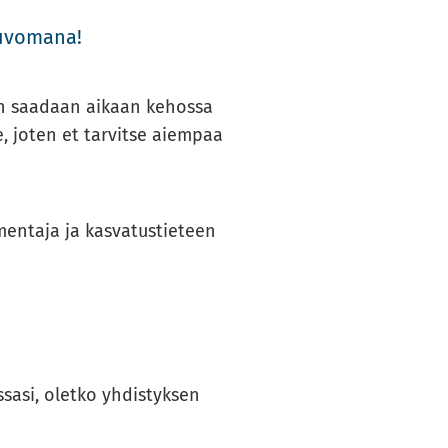
­vo­ma­na!
en saa­daan ai­kaan ke­hos­sa
­le, joten et tar­vit­se ai­em­paa
men­ta­ja ja kas­va­tus­tie­teen
sa­si, olet­ko yh­dis­tyk­sen