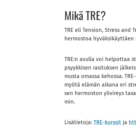
Mikä TRE?
TRE eli Ten­sion, Stress and Tr
her­mos­toa hy­väk­si­käyt­täen s
TRE:n avul­la voi hel­pot­taa st
psyyk­ki­sen ra­si­tuk­sen jäl­kei
mus­ta omas­sa ke­hos­sa. TRE-​​
myötä elä­män ai­ka­na eri stres­s
sen her­mos­ton yli­vi­reys ta­
min.
Li­sä­tie­to­ja:
TRE-​kurssit
ja
htt