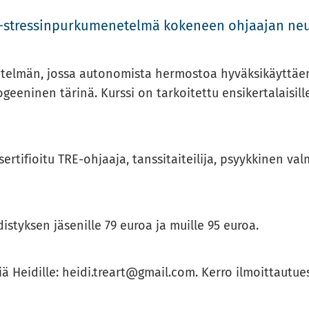
E-​​stressinpurkumenetelmä ko­ke­neen oh­jaa­jan neu
netelmän, jossa au­to­no­mis­ta her­mos­toa hy­väk­si­käyt­tä
­gee­ni­nen tä­ri­nä. Kurs­si on tar­koi­tet­tu en­si­ker­ta­lai­sil
ti­fioi­tu TRE-​​ohjaaja, tans­si­tai­tei­li­ja, psyyk­ki­nen val­
s­tyk­sen jä­se­nil­le 79 euroa ja muil­le 95 euroa.
s­tiä Hei­dil­le: heidi.treart@gmail.com. Kerro il­moit­tau­tues­