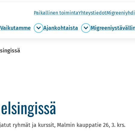
Pai­kal­li­nen toi­min­ta
Yh­teys­tie­dot
Migree­niyh­di
Vai­ku­tam­me
Ajan­koh­tais­ta
Migree­niys­tä­väl­li
ule
Vaikutamme
Ajankohtaista
ukaan
alasivut
alasivut
asivut
singissä
l­sin­gis­sä
atut ryhmät ja kurssit, Malmin kauppatie 26, 3. krs.