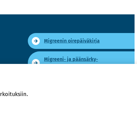
Migree­nin oi­re­päi­vä­kir­ja
Migreeni-​ ja pään­sär­ky­
sai­raus­pas­si
­koi­tuk­siin.
Ta­kai­sin ylös