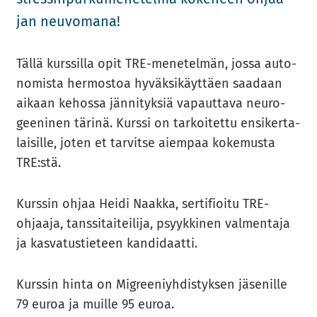
jan neu­vo­ma­na!
Tällä kurs­sil­la opit TRE-​​menetelmän, jossa au­to­
no­mis­ta her­mos­toa hy­väk­si­käyt­täen saa­daan
ai­kaan ke­hos­sa jän­ni­tyk­siä va­paut­ta­va neu­ro­
gee­ni­nen tä­ri­nä. Kurs­si on tar­koi­tet­tu en­si­ker­ta­
lai­sil­le, joten et tar­vit­se ai­em­paa ko­ke­mus­ta
TRE:stä.
Kurs­sin ohjaa Heidi Naak­ka, ser­ti­fioi­tu TRE-​​
ohjaaja, tans­si­tai­tei­li­ja, psyyk­ki­nen val­men­ta­ja
ja kas­va­tus­tie­teen kan­di­daat­ti.
Kurs­sin hinta on Migree­niyh­dis­tyk­sen jä­se­nil­le
79 euroa ja muil­le 95 euroa.