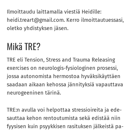
Il­moit­tau­du lait­ta­mal­la vies­tiä Hei­dil­le:
heidi.treart@gmail.com. Kerro il­moit­tau­tues­sa­si,
olet­ko yh­dis­tyk­sen jäsen.
Mikä TRE?
TRE eli Ten­sion, Stress and Trau­ma Re­lea­sing
exercises on neurologis-​​fysiologinen pro­ses­si,
jossa au­to­no­mis­ta her­mos­toa hy­väk­si­käyt­täen
saa­daan ai­kaan ke­hos­sa jän­ni­tyk­siä va­paut­ta­va
neu­ro­gee­ni­nen tä­ri­nä.
TRE:n avul­la voi hel­pot­taa stres­sioi­rei­ta ja ede­
saut­taa kehon ren­tou­tu­mis­ta sekä edis­tää niin
fyy­si­sen kuin psyyk­ki­sen ra­si­tuk­sen jäl­keis­tä pa­