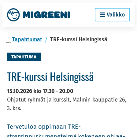
Siir­
Etusi­
Valikko
ry
vu
si­
säl­
Ta­pah­tu­mat
TRE-kurssi Helsingissä
töön
TAPAHTUMA
TRE-​kurssi Hel­sin­gis­sä
15.10.2026
klo
17.30
-
20.00
Ohjatut ryhmät ja kurssit, Malmin kauppatie 26,
3. krs.
Ter­ve­tu­loa op­pi­maan TRE-​​
stressinpurkumenetelmä ko­ke­neen oh­jaa­