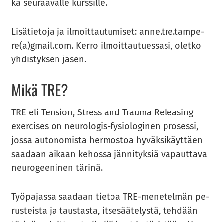
ka seu­raa­val­le kurs­sil­le.
Li­sä­tie­to­ja ja il­moit­tau­tu­mi­set: anne.tre.tam­pe­
re(a)gmail.com. Kerro il­moit­tau­tues­sa­si, olet­ko
yh­dis­tyk­sen jäsen.
Mikä TRE?
TRE eli Ten­sion, Stress and Trau­ma Re­lea­sing
exercises on neurologis-​​fysiologinen pro­ses­si,
jossa au­to­no­mis­ta her­mos­toa hy­väk­si­käyt­täen
saa­daan ai­kaan ke­hos­sa jän­ni­tyk­siä va­paut­ta­va
neu­ro­gee­ni­nen tä­ri­nä.
Työ­pa­jas­sa saa­daan tie­toa TRE-​​menetelmän pe­
rus­teis­ta ja taus­tas­ta, it­se­sää­te­lys­tä, teh­dään