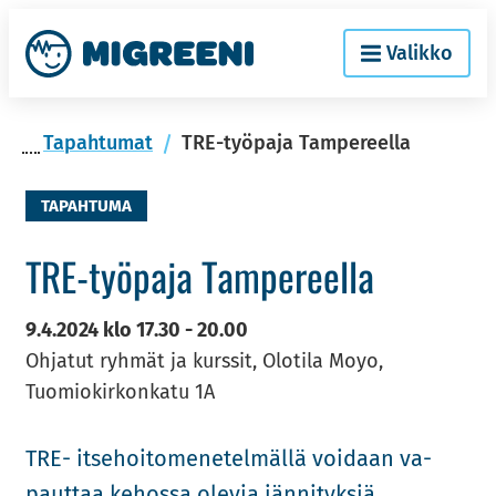
Siir­
Etusi­
Valikko
ry
vu
si­
säl­
Ta­pah­tu­mat
TRE-työpaja Tampereella
töön
TAPAHTUMA
TRE-​työpaja Tam­pe­reel­la
9.4.2024
klo
17.30
-
20.00
Ohjatut ryhmät ja kurssit, Olotila Moyo,
Tuomiokirkonkatu 1A
TRE- it­se­hoi­to­me­ne­tel­mäl­lä voi­daan va­
paut­taa ke­hos­sa ole­via jän­ni­tyk­siä.