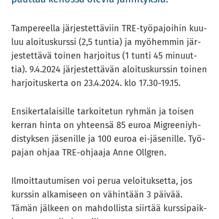
Tam­pe­reel­la jär­jes­tet­tä­viin TRE-​​työpajoihin kuu­
luu aloi­tus­kurs­si (2,5 tun­tia) ja myö­hem­min jär­
jes­tet­tä­vä toi­nen har­joi­tus (1 tunti 45 mi­nuut­
tia). 9.4.2024 jär­jes­tet­tä­vän aloi­tus­kurs­sin toi­nen
har­joi­tus­ker­ta on 23.4.2024. klo 17.30-19.15.
En­si­ker­ta­lai­sil­le tar­koi­te­tun ryh­män ja toi­sen
ker­ran hinta on yh­teen­sä 85 euroa Migree­niyh­
dis­tyk­sen jä­se­nil­le ja 100 euroa ei-​​jäsenille. Työ­
pa­jan ohjaa TRE-​​ohjaaja Anne Ollgren.
Il­moit­tau­tu­mi­sen voi perua ve­loi­tuk­set­ta, jos
kurs­sin al­ka­mi­seen on vä­hin­tään 3 päi­vää.
Tämän jäl­keen on mah­dol­lis­ta siir­tää kurs­si­paik­