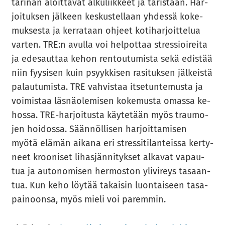
tä­ri­nän aloit­ta­vat al­ku­liik­keet ja tä­ris­tään. Har­
joi­tuk­sen jäl­keen kes­kus­tel­laan yh­des­sä ko­ke­
muk­ses­ta ja ker­ra­taan oh­jeet ko­ti­har­joit­te­lua
var­ten. TRE:n avul­la voi hel­pot­taa stres­sioi­rei­ta
ja ede­saut­taa kehon ren­tou­tu­mis­ta sekä edis­tää
niin fyy­si­sen kuin psyyk­ki­sen ra­si­tuk­sen jäl­keis­tä
pa­lau­tu­mis­ta. TRE vah­vis­taa it­se­tun­te­mus­ta ja
voi­mis­taa läs­nä­ole­mi­sen ko­ke­mus­ta omas­sa ke­
hos­sa. TRE-​​harjoitusta käy­te­tään myös trau­mo­
jen hoi­dos­sa. Sään­nöl­li­sen har­joit­ta­mi­sen
myötä elä­män ai­ka­na eri stres­si­ti­lan­teis­sa ker­ty­
neet kroo­ni­set li­has­jän­ni­tyk­set al­ka­vat va­pau­
tua ja au­to­no­mi­sen her­mos­ton yli­vi­reys ta­saan­
tua. Kun keho löy­tää ta­kai­sin luon­tai­seen ta­sa­
pai­noon­sa, myös mieli voi pa­rem­min.