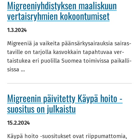
Migree­niyh­dis­tyk­sen maa­lis­kuun
ver­tais­ryh­mien ko­koon­tu­mi­set
1.3.2024
Migree­niä ja vai­kei­ta pään­sär­ky­sai­rauk­sia sai­ras­
ta­vil­le on tar­jol­la kas­vok­kain ta­pah­tu­vaa ver­
tais­tu­kea eri puo­lil­la Suo­mea toi­mi­vis­sa pai­kal­li­
sis­sa …
Migree­nin päi­vi­tet­ty Käypä hoito -​
suositus on jul­kais­tu
15.2.2024
Käypä hoito -​suositukset ovat riip­pu­mat­to­mia,