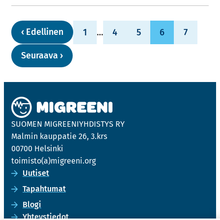
‹
Edel­li­nen
1
…
4
5
6
7
Seu­raa­va
›
SUO­MEN MIGREE­NIYH­DIS­TYS RY
Mal­min kaup­pa­tie 26, 3.krs
00700 Hel­sin­ki
toi­mis­to(a)migree­ni.org
Uu­ti­set
Ta­pah­tu­mat
Blogi
Yh­teys­tie­dot