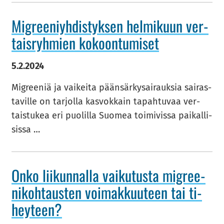
Migree­niyh­dis­tyk­sen hel­mi­kuun ver­
tais­ryh­mien ko­koon­tu­mi­set
5.2.2024
Migree­niä ja vai­kei­ta pään­sär­ky­sai­rauk­sia sai­ras­
ta­vil­le on tar­jol­la kas­vok­kain ta­pah­tu­vaa ver­
tais­tu­kea eri puo­lil­la Suo­mea toi­mi­vis­sa pai­kal­li­
sis­sa …
Onko lii­kun­nal­la vai­ku­tus­ta migree­
ni­koh­taus­ten voi­mak­kuu­teen tai ti­
hey­teen?