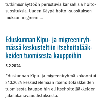
tut­ki­mus­näyt­töön pe­rus­tu­via kan­sal­li­sia hoi­to­
suo­si­tuk­sia. Uuden Käypä hoito -​suosituksen
mu­kaan migree­ni …
Edus­kun­nan Kipu- ja migree­ni­ryh­
mäs­sä kes­kus­tel­tiin it­se­hoi­to­lääk­
kei­den tuo­mi­ses­ta kaup­poi­hin
5.2.2024
Edus­kun­nan Kipu- ja migree­ni­ryh­mä ko­koon­tui
24.1.2024 kes­kus­te­le­maan it­se­hoi­to­lääk­kei­den
tuo­mi­ses­ta kaup­poi­hin eli it­se­hoi­to­lääk­kei­den
ja­ke­lu­ka­na­va­uu­dis­tuk­ses­ta.