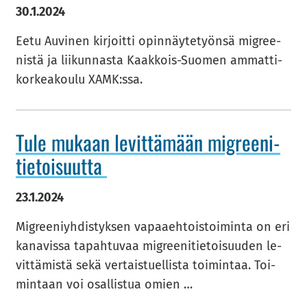
30.1.2024
Eetu Au­vi­nen kir­joit­ti opin­näy­te­työn­sä migree­
nis­tä ja lii­kun­nas­ta Kaakkois-​Suomen am­mat­ti­
kor­kea­kou­lu XAMK:ssa.
Tule mu­kaan le­vit­tä­mään migree­ni­
tie­toi­suut­ta
23.1.2024
Migree­niyh­dis­tyk­sen va­paa­eh­tois­toi­min­ta on eri
ka­na­vis­sa ta­pah­tu­vaa migree­ni­tie­toi­suu­den le­
vit­tä­mis­tä sekä ver­tais­tuel­lis­ta toi­min­taa. Toi­
min­taan voi osal­lis­tua omien …