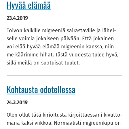
Hyvää elä­mää
23.4.2019
Toi­von kai­kil­le migree­niä sai­ras­ta­vil­le ja lä­hei­
sel­le voi­mia jo­kai­seen päi­vään. Että jo­kai­nen
voi elää hyvää elä­mää migree­nin kans­sa, niin
me kää­rim­me hihat. Tästä vuo­des­ta tulee hyvä,
sillä meil­lä on suo­tui­sat tuu­let.
Koh­taus­ta odo­tel­les­sa
24.3.2019
Olen ollut tätä kir­joi­tus­ta kir­joit­taes­sa­ni ki­vut­to­
ma­na kaksi viik­koa. Nor­maa­lis­ti migree­ni­ki­pu on