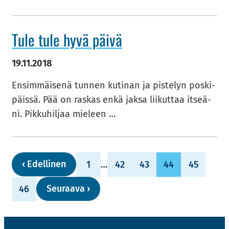
Tule tule hyvä päivä
19.11.2018
En­sim­mäi­se­nä tun­nen ku­ti­nan ja pis­te­lyn pos­ki­
päis­sä. Pää on ras­kas enkä jaksa lii­kut­taa it­seä­
ni. Pik­ku­hil­jaa mie­leen …
‹
Edel­li­nen
1
…
42
43
44
45
Seu­raa­va
›
46