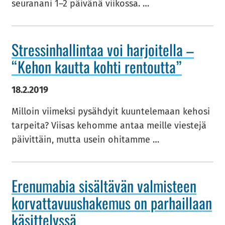
seu­ra­na­ni 1–2 päi­vä­nä vii­kos­sa. …
Stres­sin­hal­lin­taa voi har­joi­tel­la –
“Kehon kaut­ta kohti ren­tout­ta”
18.2.2019
Mil­loin vii­mek­si py­säh­dyit kuun­te­le­maan ke­ho­si
tar­pei­ta? Vii­sas ke­hom­me antaa meil­le vies­te­jä
päi­vit­täin, mutta usein ohi­tam­me …
Ere­nu­ma­bia si­säl­tä­vän val­mis­teen
kor­vat­ta­vuus­ha­ke­mus on par­hail­laan
kä­sit­te­lys­sä