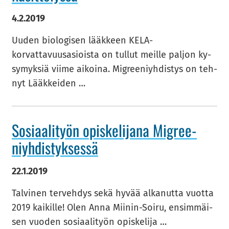
4.2.2019
Uuden bio­lo­gi­sen lääk­keen KELA-​
korvattavuusasioista on tul­lut meil­le pal­jon ky­
sy­myk­siä viime ai­koi­na. Migree­niyh­dis­tys on teh­
nyt Lääk­kei­den …
So­si­aa­li­työn opis­ke­li­ja­na Migree­
niyh­dis­tyk­ses­sä
22.1.2019
Tal­vi­nen ter­veh­dys sekä hyvää al­ka­nut­ta vuot­ta
2019 kai­kil­le! Olen Anna Miinin-​Soiru, en­sim­mäi­
sen vuo­den so­si­aa­li­työn opis­ke­li­ja …