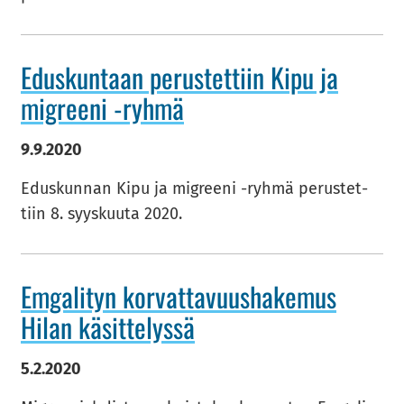
Edus­kun­taan pe­rus­tet­tiin Kipu ja
migree­ni -​ryhmä
9.9.2020
Edus­kun­nan Kipu ja migree­ni -​ryhmä pe­rus­tet­
tiin 8. syys­kuu­ta 2020.
Em­ga­li­tyn kor­vat­ta­vuus­ha­ke­mus
Hilan kä­sit­te­lys­sä
5.2.2020