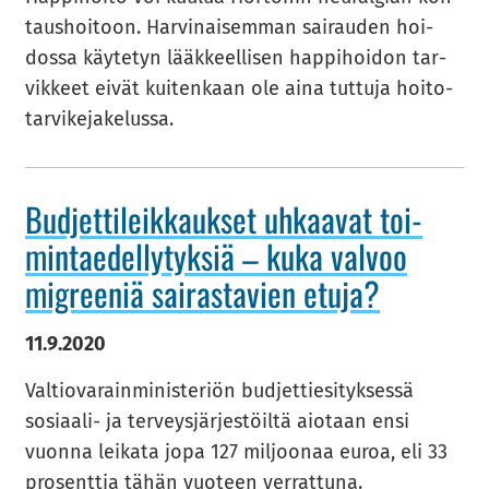
taus­hoi­toon. Har­vi­nai­sem­man sai­rau­den hoi­
dos­sa käy­te­tyn lääk­keel­li­sen hap­pi­hoi­don tar­
vik­keet eivät kui­ten­kaan ole aina tut­tu­ja hoi­to­
tar­vi­ke­ja­ke­lus­sa.
Bud­jet­ti­leik­kauk­set uh­kaa­vat toi­
min­tae­del­ly­tyk­siä – kuka val­voo
migree­niä sai­ras­ta­vien etuja?
11.9.2020
Val­tio­va­rain­mi­nis­te­riön bud­jet­tie­si­tyk­ses­sä
sosiaali-​ ja ter­veys­jär­jes­töil­tä ai­o­taan ensi
vuon­na lei­ka­ta jopa 127 mil­joo­naa euroa, eli 33
pro­sent­tia tähän vuo­teen ver­rat­tu­na.