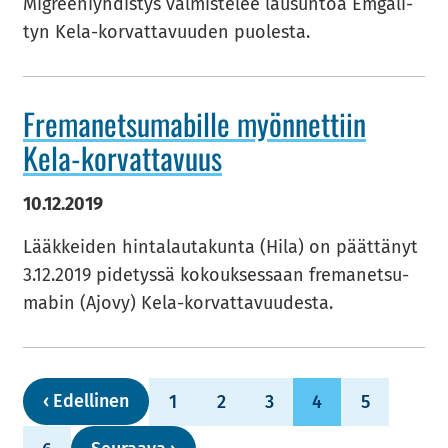
Migree­niyh­dis­tys val­mis­te­lee lausun­toa Em­ga­li­
tyn Kela-​korvattavuuden puo­les­ta.
Fre­ma­net­su­ma­bil­le myön­net­tiin
Kela-​korvattavuus
10.12.2019
Lääk­kei­den hin­ta­lau­ta­kun­ta (Hila) on päät­tä­nyt
3.12.2019 pi­de­tys­sä ko­kouk­ses­saan fre­ma­net­su­
ma­bin (Ajovy) Kela-​korvattavuudesta.
‹
Edel­li­nen
1
2
3
4
5