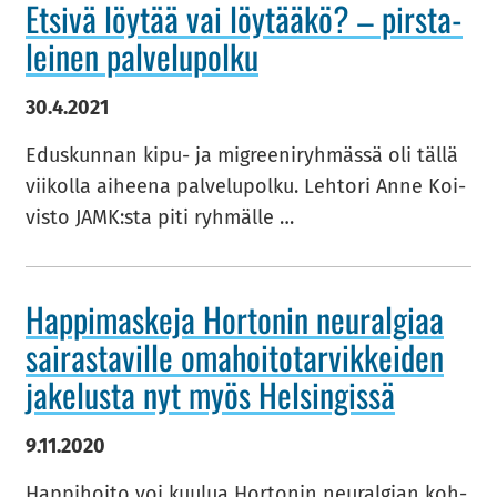
Et­si­vä löy­tää vai löy­tää­kö? – pirs­ta­
lei­nen pal­ve­lu­pol­ku
30.4.2021
Edus­kun­nan kipu- ja migree­ni­ryh­mäs­sä oli tällä
vii­kol­la ai­hee­na pal­ve­lu­pol­ku. Leh­to­ri Anne Koi­
vis­to JAMK:sta piti ryh­mäl­le …
Hap­pi­mas­ke­ja Hor­to­nin neu­ral­gi­aa
sai­ras­ta­vil­le oma­hoi­to­tar­vik­kei­den
ja­ke­lus­ta nyt myös Hel­sin­gis­sä
9.11.2020
Hap­pi­hoi­to voi kuu­lua Hor­to­nin neu­ral­gian koh­